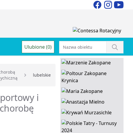
Ulubione (0)
chorobą
lubelskie
ychiczną
sportowy i
 chorobę