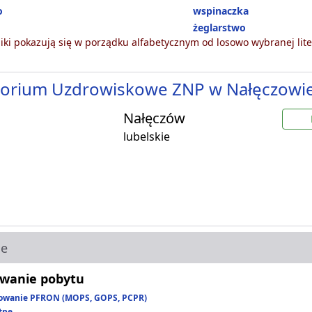
o
wspinaczka
żeglarstwo
ki pokazują się w porządku alfabetycznym od losowo wybranej lite
torium Uzdrowiskowe ZNP w Nałęczowi
Nałęczów
lubelskie
ie
wanie pobytu
owanie PFRON (MOPS, GOPS, PCPR)
tne