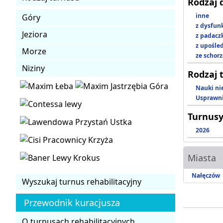
Rodzaj 
inne
Góry
z dysfun
Jeziora
z padacz
z upośl
Morze
ze schor
Niziny
Rodzaj 
Nauki ni
Usprawni
Turnusy
2026
Miasta
Nałęczów
Wyszukaj turnus rehabilitacyjny
Przewodnik kuracjusza
O turnusach rehabilitacyjnych