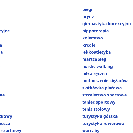
biegi
brydż
gimnastyka korekcyjno
cyjne
hippoterapia
o
kolarstwo
a
kręgle
ka
lekkoatletyka
marszobiegi
o
nordic walking
piłka ręczna
podnoszenie ciężarów
siatkówka plażowa
ne
strzelectwo sportowe
taniec sportowy
tenis stołowy
ózkowy
turystyka górska
iesza
turystyka rowerowa
-szachowy
warcaby