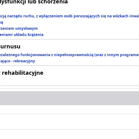
dysfunkcji lub schorzenia
kcją narządu ruchu, z wyłączeniem osób poruszających się na wózkach inwa
ką
edzeniem umysłowym
zeniami układu krążenia
turnusu
ezależnego funkcjonowania z niepełnosprawnością (oraz z innym program
ająco - rekreacyjny
 rehabilitacyjne