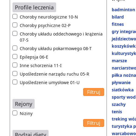
Profile leczenia
badminton
Choroby neurologiczne 10-N
bilard
fitnes
Choroby psychiczne 02-P
gry integra
Choroby układu oddechowego i krążenia
jeździectw
07-S
koszykówk
Choroby układu pokarmowego 08-T
kulturysty
Epilepsja 06-E
marsze
Inne schorzenia 11-I
narciarstw
Upośledzenie narządu ruchu 05-R
piłka nożna
Upośledzenie umysłowe 01-U
pływanie
siatkówka
sporty wod
Rejony
szachy
tenis
Niziny
treking w
turystyka p
warcabowo
Rodzaj diety