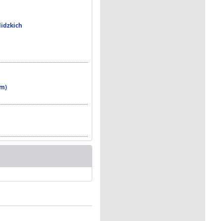
lidzkich
em)