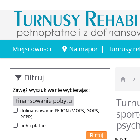
|
|
Miejscowości
Na mapie
Turnusy re
Filtruj
Strona 
Zawęź wyszukiwanie wybierając:
Turnu
Finansowanie pobytu
dofinansowanie PFRON (MOPS, GOPS,
sport
PCPR)
psych
pełnopłatne
w tym: