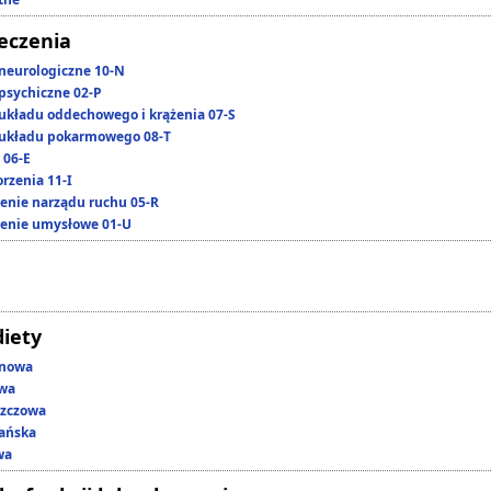
leczenia
neurologiczne 10-N
psychiczne 02-P
układu oddechowego i krążenia 07-S
układu pokarmowego 08-T
 06-E
rzenia 11-I
enie narządu ruchu 05-R
enie umysłowe 01-U
diety
enowa
owa
szczowa
ańska
wa