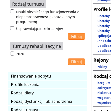
Rodzaj turnusu
Profile 
Nauki niezależnego funkcjonowania z
Choroby 
niepełnosprawnością (oraz z innym
Choroby 
programem)
Choroby 
Usprawniająco - rekreacyjny
Choroby 
Epilepsja
Inne scho
Turnusy rehabilitacyjne
Upośledz
Upośledz
2026
Rejony
Niziny
Rodzaj 
Finansowanie pobytu
bezglut
Profile leczenia
cukrzyc
Rodzaj diety
niskotłu
wegetari
Rodzaj dysfunkcji lub schorzenia
wątrobo
Rodzaj turnusu