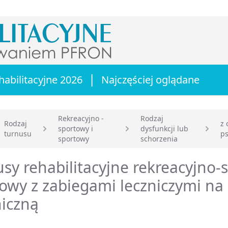
|
habilitacyjne 2026
Najczęściej oglądane
Rekreacyjno -
Rodzaj
Rodzaj
z 
sportowy i
dysfunkcji lub
turnusu
ps
główna
sportowy
schorzenia
sy rehabilitacyjne rekreacyjno-
owy z zabiegami leczniczymi na
iczną