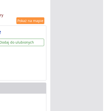
ry
Pokaż na mapie
e
Dodaj do ulubionych