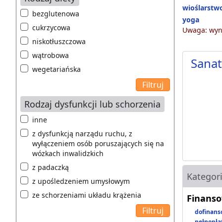
wioślarstw
bezglutenowa
yoga
cukrzycowa
Uwaga: wyni
niskotłuszczowa
wątrobowa
Sana
wegetariańska
Rodzaj dysfunkcji lub schorzenia
inne
z dysfunkcją narządu ruchu, z
wyłączeniem osób poruszających się na
wózkach inwalidzkich
z padaczką
Kategor
z upośledzeniem umysłowym
ze schorzeniami układu krążenia
Finanso
dofinans
pełnopła