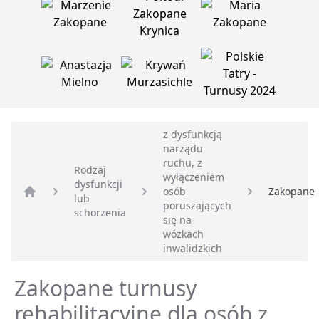
z dysfunkcją
narządu
ruchu, z
Rodzaj
wyłączeniem
dysfunkcji
osób
Zakopane
lub
Strona główna
poruszających
schorzenia
się na
wózkach
inwalidzkich
Zakopane turnusy
rehabilitacyjne dla osób z