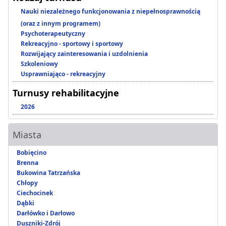
Nauki niezależnego funkcjonowania z niepełnosprawnością
(oraz z innym programem)
Psychoterapeutyczny
Rekreacyjno - sportowy i sportowy
Rozwijający zainteresowania i uzdolnienia
Szkoleniowy
Usprawniająco - rekreacyjny
Turnusy rehabilitacyjne
2026
Miasta
Bobięcino
Brenna
Bukowina Tatrzańska
Chłopy
Ciechocinek
Dąbki
Darłówko i Darłowo
Duszniki-Zdrój