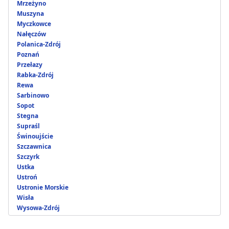
Mrzeżyno
Muszyna
Myczkowce
Nałęczów
Polanica-Zdrój
Poznań
Przełazy
Rabka-Zdrój
Rewa
Sarbinowo
Sopot
Stegna
Supraśl
Świnoujście
Szczawnica
Szczyrk
Ustka
Ustroń
Ustronie Morskie
Wisła
Wysowa-Zdrój