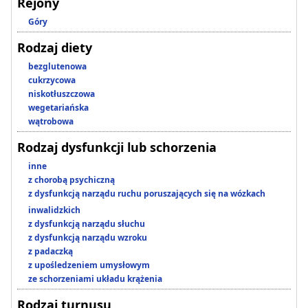
Rejony
Góry
Rodzaj diety
bezglutenowa
cukrzycowa
niskotłuszczowa
wegetariańska
wątrobowa
Rodzaj dysfunkcji lub schorzenia
inne
z chorobą psychiczną
z dysfunkcją narządu ruchu poruszających się na wózkach
inwalidzkich
z dysfunkcją narządu słuchu
z dysfunkcją narządu wzroku
z padaczką
z upośledzeniem umysłowym
ze schorzeniami układu krążenia
Rodzaj turnusu