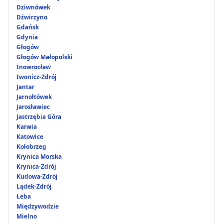
Dziwnówek
Dźwirzyno
Gdańsk
Gdynia
Głogów
Głogów Małopolski
Inowrocław
Iwonicz-Zdrój
Jantar
Jarnołtówek
Jarosławiec
Jastrzębia Góra
Karwia
Katowice
Kołobrzeg
Krynica Morska
Krynica-Zdrój
Kudowa-Zdrój
Lądek-Zdrój
Łeba
Międzywodzie
Mielno