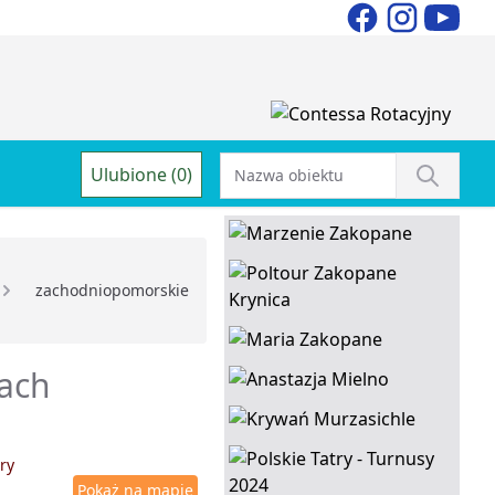
Ulubione (0)
zachodniopomorskie
kach
ry
Pokaż na mapie