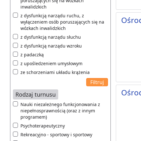
poruszających się na wózkach
inwalidzkich
z dysfunkcją narządu ruchu, z
Ośro
wyłączeniem osób poruszających się na
wózkach inwalidzkich
z dysfunkcją narządu słuchu
z dysfunkcją narządu wzroku
z padaczką
z upośledzeniem umysłowym
ze schorzeniami układu krążenia
Ośro
Rodzaj turnusu
Nauki niezależnego funkcjonowania z
niepełnosprawnością (oraz z innym
programem)
Psychoterapeutyczny
Rekreacyjno - sportowy i sportowy