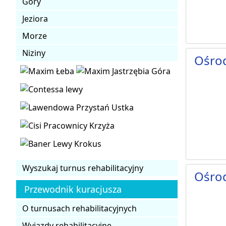
Góry
Jeziora
Morze
Niziny
Ośro
Wyszukaj turnus rehabilitacyjny
Ośro
Przewodnik kuracjusza
O turnusach rehabilitacyjnych
Wyjazdy rehabilitacyjne