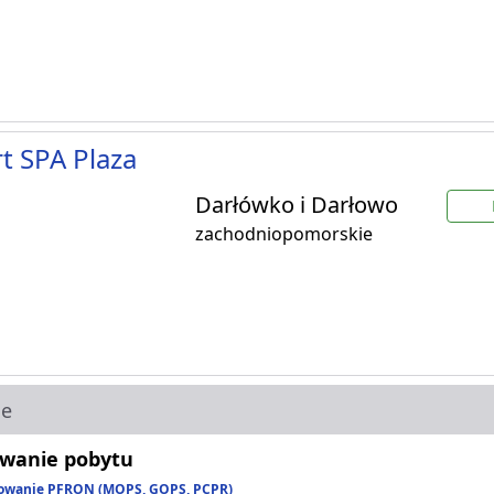
t SPA Plaza
Darłówko i Darłowo
zachodniopomorskie
ie
wanie pobytu
owanie PFRON (MOPS, GOPS, PCPR)