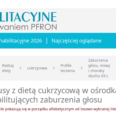
|
habilitacyjne 2026
Najczęściej oglądane
Zaburzenia
Rodzaj
Profile
głosu, mowy
cukrzycowa
diety
leczenia
i choroby
główna
słuchu 03-L
sy z dietą cukrzycową w ośrod
ilitujących zaburzenia głosu
ki pokazują się w porządku alfabetycznym od losowo wybranej lite