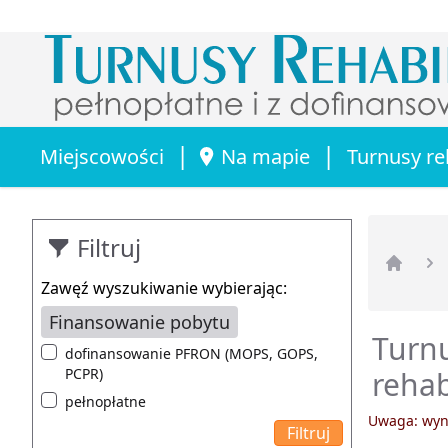
|
|
Miejscowości
Na mapie
Turnusy re
Filtruj
Strona 
Zawęź wyszukiwanie wybierając:
Finansowanie pobytu
Turnu
dofinansowanie PFRON (MOPS, GOPS,
PCPR)
rehab
pełnopłatne
Uwaga: wyni