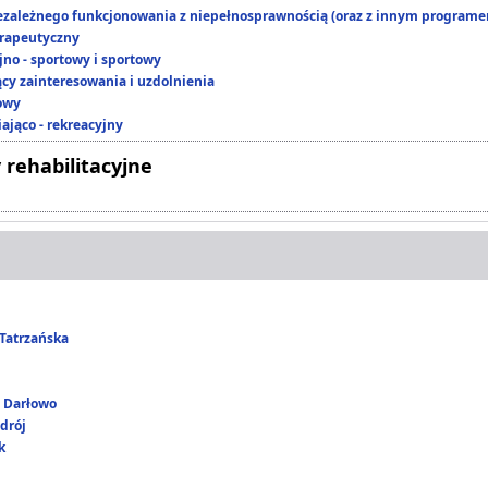
ezależnego funkcjonowania z niepełnosprawnością (oraz z innym program
rapeutyczny
jno - sportowy i sportowy
ący zainteresowania i uzdolnienia
owy
ająco - rekreacyjny
 rehabilitacyjne
Tatrzańska
i Darłowo
drój
k