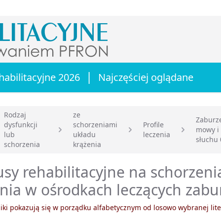
|
habilitacyjne 2026
Najczęściej oglądane
Rodzaj
ze
Zaburze
dysfunkcji
schorzeniami
Profile
mowy i
lub
układu
leczenia
główna
słuchu 
schorzenia
krążenia
sy rehabilitacyjne na schorzeni
nia w ośrodkach leczących zabu
ki pokazują się w porządku alfabetycznym od losowo wybranej lite