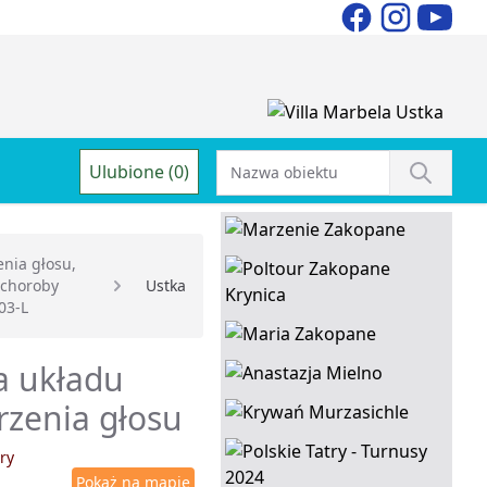
Ulubione (0)
nia głosu,
 choroby
Ustka
03-L
a układu
rzenia głosu
ry
Pokaż na mapie