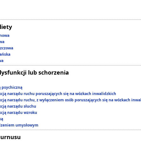
diety
enowa
owa
szczowa
ańska
wa
dysfunkcji lub schorzenia
ą psychiczną
kcją narządu ruchu poruszających się na wózkach inwalidzkich
kcją narządu ruchu, z wyłączeniem osób poruszających się na wózkach inwa
kcją narządu słuchu
kcją narządu wzroku
ką
edzeniem umysłowym
turnusu