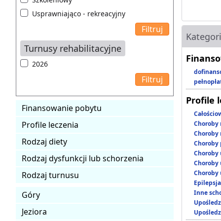
Usprawniająco - rekreacyjny
Kategor
Turnusy rehabilitacyjne
Finanso
2026
dofinans
pełnopła
Profile 
Finansowanie pobytu
Całościo
Profile leczenia
Choroby 
Choroby 
Rodzaj diety
Choroby 
Choroby 
Rodzaj dysfunkcji lub schorzenia
Choroby 
Choroby 
Rodzaj turnusu
Epilepsja
Inne scho
Góry
Upośledz
Jeziora
Upośledz