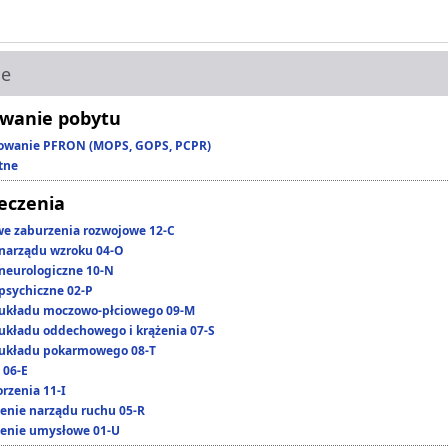
ie
wanie pobytu
owanie PFRON (MOPS, GOPS, PCPR)
tne
leczenia
we zaburzenia rozwojowe 12-C
narządu wzroku 04-O
neurologiczne 10-N
psychiczne 02-P
układu moczowo-płciowego 09-M
układu oddechowego i krążenia 07-S
układu pokarmowego 08-T
 06-E
rzenia 11-I
enie narządu ruchu 05-R
enie umysłowe 01-U