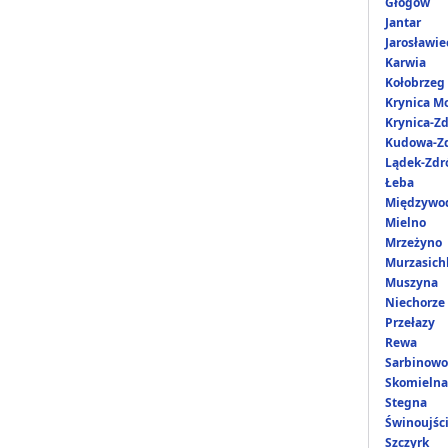
Głogów
Jantar
Jarosławie
Karwia
Kołobrzeg
Krynica M
Krynica-Zd
Kudowa-Zd
Lądek-Zdr
Łeba
Międzywo
Mielno
Mrzeżyno
Murzasich
Muszyna
Niechorze
Przełazy
Rewa
Sarbinowo
Skomielna
Stegna
Świnoujśc
Szczyrk