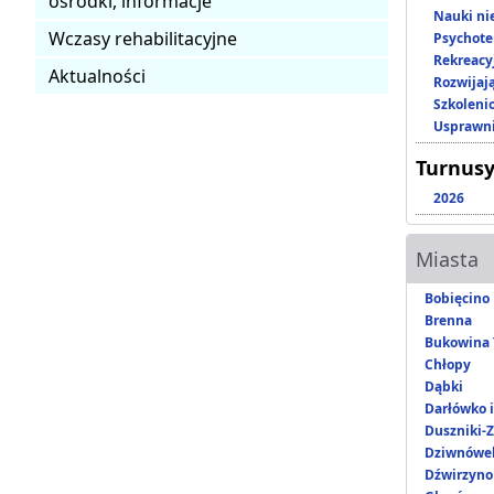
ośrodki, informacje
Nauki ni
Wczasy rehabilitacyjne
Psychote
Rekreacy
Aktualności
Rozwijaj
Szkoleni
Usprawni
Turnusy
2026
Miasta
Bobięcino
Brenna
Bukowina 
Chłopy
Dąbki
Darłówko 
Duszniki-Z
Dziwnówe
Dźwirzyno