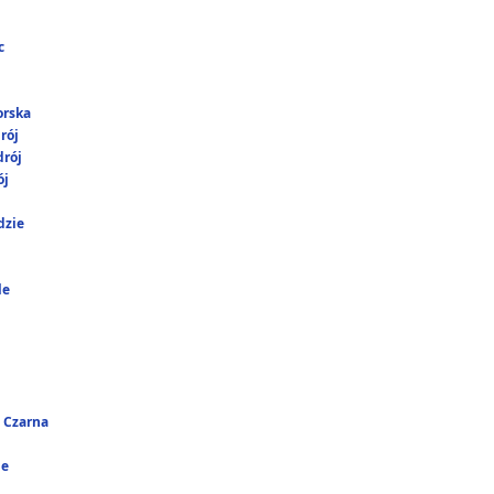
c
orska
rój
rój
ój
dzie
le
 Czarna
ie