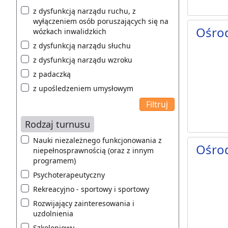
z dysfunkcją narządu ruchu, z
wyłączeniem osób poruszających się na
Ośro
wózkach inwalidzkich
z dysfunkcją narządu słuchu
z dysfunkcją narządu wzroku
z padaczką
z upośledzeniem umysłowym
Rodzaj turnusu
Nauki niezależnego funkcjonowania z
Ośro
niepełnosprawnością (oraz z innym
programem)
Psychoterapeutyczny
Rekreacyjno - sportowy i sportowy
Rozwijający zainteresowania i
uzdolnienia
Szkoleniowy