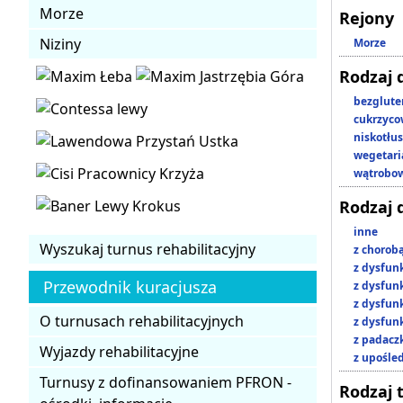
Morze
Rejony
Niziny
Morze
Rodzaj 
bezglut
cukrzyc
niskotłu
wegetari
wątrobo
Rodzaj 
inne
Wyszukaj turnus rehabilitacyjny
z chorob
z dysfun
Przewodnik kuracjusza
z dysfun
z dysfun
O turnusach rehabilitacyjnych
z dysfun
z padacz
Wyjazdy rehabilitacyjne
z upośl
Turnusy z dofinansowaniem PFRON -
Rodzaj 