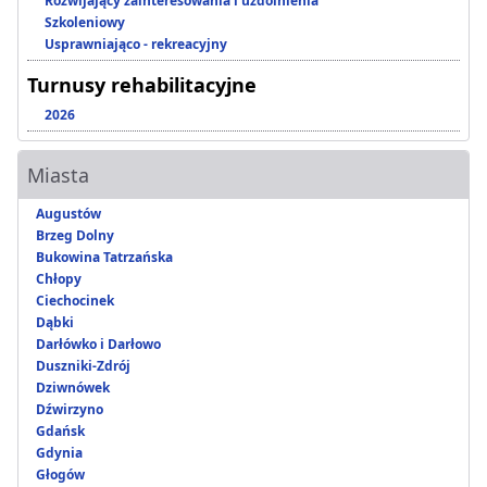
Rozwijający zainteresowania i uzdolnienia
Szkoleniowy
Usprawniająco - rekreacyjny
Turnusy rehabilitacyjne
2026
Miasta
Augustów
Brzeg Dolny
Bukowina Tatrzańska
Chłopy
Ciechocinek
Dąbki
Darłówko i Darłowo
Duszniki-Zdrój
Dziwnówek
Dźwirzyno
Gdańsk
Gdynia
Głogów