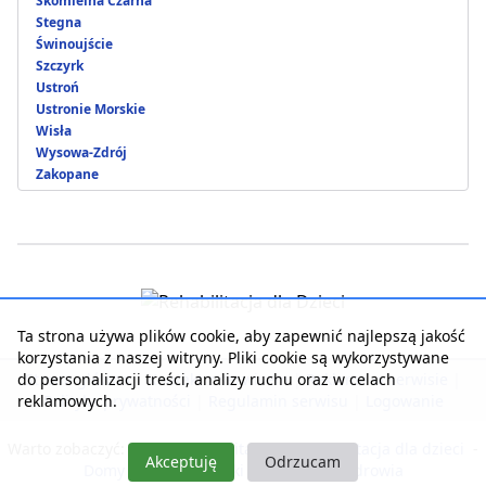
Skomielna Czarna
Stegna
Świnoujście
Szczyrk
Ustroń
Ustronie Morskie
Wisła
Wysowa-Zdrój
Zakopane
Ta strona używa plików cookie, aby zapewnić najlepszą jakość
korzystania z naszej witryny. Pliki cookie są wykorzystywane
do personalizacji treści, analizy ruchu oraz w celach
Strona główna
|
Kontakt z serwisem
|
Reklama w serwisie
|
reklamowych.
Polityka prywatności
|
Regulamin serwisu
|
Logowanie
Warto zobaczyć:
Nasza rehabilitacja
-
Rehabilitacja dla dzieci
-
Akceptuję
Odrzucam
Domy Seniora i Opieki
-
Pobyty dla zdrowia