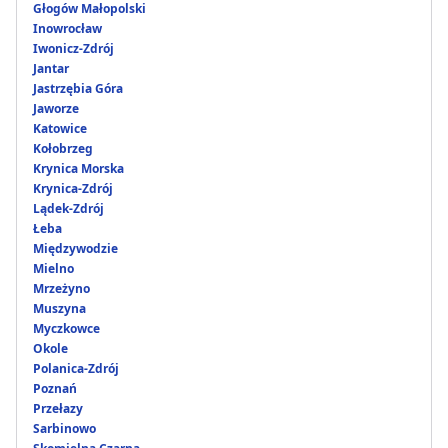
Głogów Małopolski
Inowrocław
Iwonicz-Zdrój
Jantar
Jastrzębia Góra
Jaworze
Katowice
Kołobrzeg
Krynica Morska
Krynica-Zdrój
Lądek-Zdrój
Łeba
Międzywodzie
Mielno
Mrzeżyno
Muszyna
Myczkowce
Okole
Polanica-Zdrój
Poznań
Przełazy
Sarbinowo