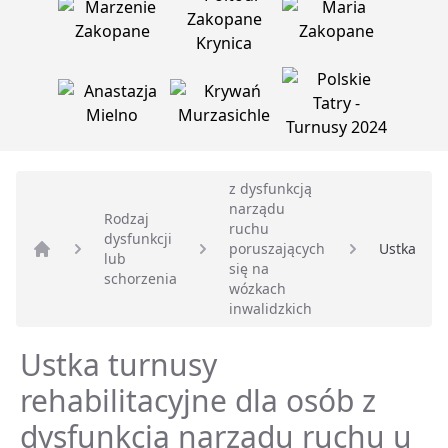
z dysfunkcją
narządu
Rodzaj
ruchu
dysfunkcji
poruszających
Ustka
lub
Strona główna
się na
schorzenia
wózkach
inwalidzkich
Ustka turnusy
rehabilitacyjne dla osób z
dysfunkcją narządu ruchu u