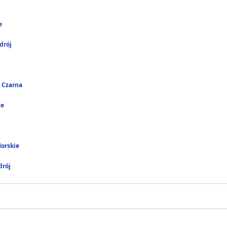
e
drój
 Czarna
ie
Morskie
rój