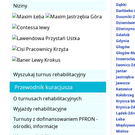
Dąbki
Niziny
Darłówko 
Duszniki-Z
Dziwnówe
Dźwirzyno
Gdańsk
Gdynia
Głogów
Głogów Ma
Inowrocła
Iwonicz-Zd
Jantar
Wyszukaj turnus rehabilitacyjny
Jastrzębia
Jaworze
Przewodnik kuracjusza
Katowice
Kołobrzeg
O turnusach rehabilitacyjnych
Krynica M
Krynica-Zd
Wyjazdy rehabilitacyjne
Lądek-Zdr
Turnusy z dofinansowaniem PFRON -
Łeba
Międzywo
ośrodki, informacje
Mielno