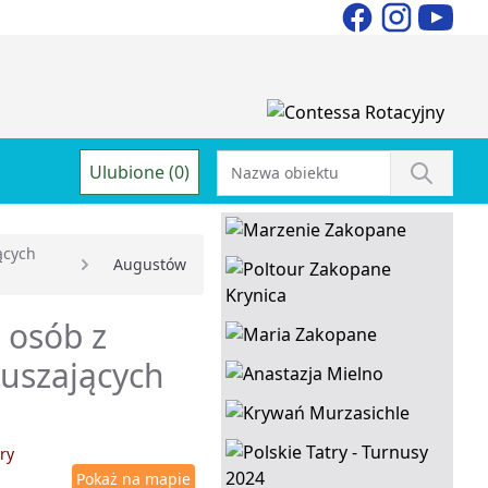
Ulubione (0)
ących
Augustów
 osób z
ruszających
ry
Pokaż na mapie