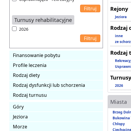
Rejony
Jeziora
Turnusy rehabilitacyjne
Rodzaj 
2026
inne
ze schor
Rodzaj 
Finansowanie pobytu
Rekreacy
Profile leczenia
Usprawni
Rodzaj diety
Turnusy
Rodzaj dysfunkcji lub schorzenia
2026
Rodzaj turnusu
Miasta
Góry
Brzeg Dol
Jeziora
Bukowina 
Chłopy
Morze
Ciechocin