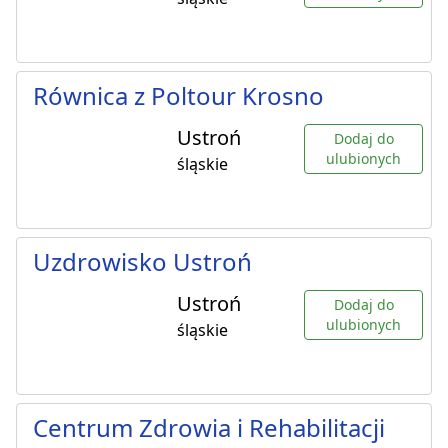
Równica z Poltour Krosno
Ustroń
Dodaj do
ulubionych
śląskie
Uzdrowisko Ustroń
Ustroń
Dodaj do
ulubionych
śląskie
Centrum Zdrowia i Rehabilitacji