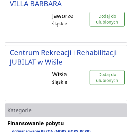
VILLA BARBARA
Jaworze
Dodaj do
ulubionych
śląskie
Centrum Rekreacji i Rehabilitacji
JUBILAT w Wiśle
Wisła
Dodaj do
ulubionych
śląskie
Kategorie
Finansowanie pobytu
dofinansowanie PFRON (MOPS, GOPS, PCPR)