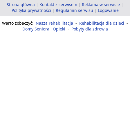
Strona główna
|
Kontakt z serwisem
|
Reklama w serwisie
|
Polityka prywatności
|
Regulamin serwisu
|
Logowanie
Warto zobaczyć:
Nasza rehabilitacja
-
Rehabilitacja dla dzieci
-
Domy Seniora i Opieki
-
Pobyty dla zdrowia