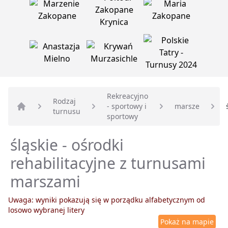
Rekreacyjno
Rodzaj
- sportowy i
marsze
turnusu
Strona główna
sportowy
śląskie - ośrodki
rehabilitacyjne z turnusami
marszami
Uwaga: wyniki pokazują się w porządku alfabetycznym od
losowo wybranej litery
Pokaż na mapie