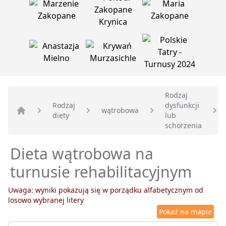
Rodzaj
Rodzaj
dysfunkcji
wątrobowa
diety
lub
Strona główna
schorzenia
Dieta wątrobowa na
turnusie rehabilitacyjnym
Uwaga: wyniki pokazują się w porządku alfabetycznym od
losowo wybranej litery
Pokaż na mapie