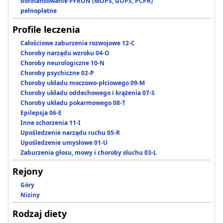
dofinansowanie PFRON (MOPS, GOPS, PCPR)
pełnopłatne
Profile leczenia
Całościowe zaburzenia rozwojowe 12-C
Choroby narządu wzroku 04-O
Choroby neurologiczne 10-N
Choroby psychiczne 02-P
Choroby układu moczowo-płciowego 09-M
Choroby układu oddechowego i krążenia 07-S
Choroby układu pokarmowego 08-T
Epilepsja 06-E
Inne schorzenia 11-I
Upośledzenie narządu ruchu 05-R
Upośledzenie umysłowe 01-U
Zaburzenia głosu, mowy i choroby słuchu 03-L
Rejony
Góry
Niziny
Rodzaj diety