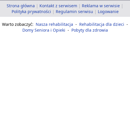
Strona główna
|
Kontakt z serwisem
|
Reklama w serwisie
|
Polityka prywatności
|
Regulamin serwisu
|
Logowanie
Warto zobaczyć:
Nasza rehabilitacja
-
Rehabilitacja dla dzieci
-
Domy Seniora i Opieki
-
Pobyty dla zdrowia