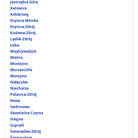
Jastrzębia Góra
Katowice
Kołobrzeg
Krynica Morska
Krynica-Zdrój
Kudowa-Zdrój
Lądek-Zdrój
Łeba
Międzywodzie
Mielno
Mrzeżyno
Murzasichle
Muszyna
Nałęczów
Niechorze
Polanica-Zdrój
Rewa
Sarbinowo
Skomielna Czarna
Stegna
Supraśl
Świeradów-Zdrój
Świnoujście