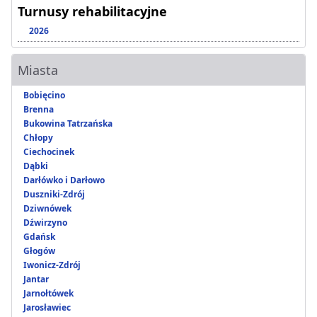
Turnusy rehabilitacyjne
2026
Miasta
Bobięcino
Brenna
Bukowina Tatrzańska
Chłopy
Ciechocinek
Dąbki
Darłówko i Darłowo
Duszniki-Zdrój
Dziwnówek
Dźwirzyno
Gdańsk
Głogów
Iwonicz-Zdrój
Jantar
Jarnołtówek
Jarosławiec