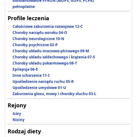
dofinansowanie PFRON (MOPS, GOPS, PCPR)
pełnopłatne
Profile leczenia
Całościowe zaburzenia rozwojowe 12-C
Choroby narządu wzroku 04-O
Choroby neurologiczne 10-N
Choroby psychiczne 02-P
Choroby układu moczowo-płciowego 09-M
Choroby układu oddechowego i krążenia 07-S
Choroby układu pokarmowego 08-T
Epilepsja 06-E
Inne schorzenia 11-I
Upośledzenie narządu ruchu 05-R
Upośledzenie umysłowe 01-U
Zaburzenia głosu, mowy i choroby słuchu 03-L
Rejony
Góry
Niziny
Rodzaj diety