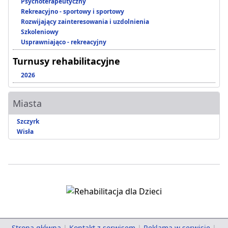
Psychoterapeutyczny
Rekreacyjno - sportowy i sportowy
Rozwijający zainteresowania i uzdolnienia
Szkoleniowy
Usprawniająco - rekreacyjny
Turnusy rehabilitacyjne
2026
Miasta
Szczyrk
Wisła
Strona główna
|
Kontakt z serwisem
|
Reklama w serwisie
|