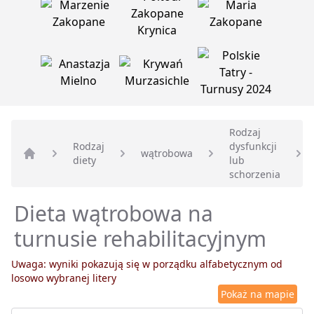
Rodzaj
Rodzaj
dysfunkcji
wątrobowa
diety
lub
Strona główna
schorzenia
Dieta wątrobowa na
turnusie rehabilitacyjnym
Uwaga: wyniki pokazują się w porządku alfabetycznym od
losowo wybranej litery
Pokaż na mapie