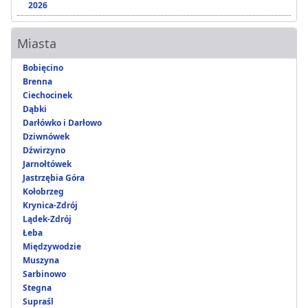
2026
Miasta
Bobięcino
Brenna
Ciechocinek
Dąbki
Darłówko i Darłowo
Dziwnówek
Dźwirzyno
Jarnołtówek
Jastrzębia Góra
Kołobrzeg
Krynica-Zdrój
Lądek-Zdrój
Łeba
Międzywodzie
Muszyna
Sarbinowo
Stegna
Supraśl