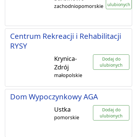
ulubionych
zachodniopomorskie
Centrum Rekreacji i Rehabilitacji
RYSY
Krynica-
Dodaj do
ulubionych
Zdrój
małopolskie
Dom Wypoczynkowy AGA
Ustka
Dodaj do
ulubionych
pomorskie