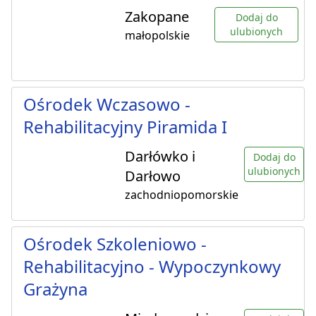
Zakopane
Dodaj do
ulubionych
małopolskie
Ośrodek Wczasowo -
Rehabilitacyjny Piramida I
Darłówko i
Dodaj do
ulubionych
Darłowo
zachodniopomorskie
Ośrodek Szkoleniowo -
Rehabilitacyjno - Wypoczynkowy
Grażyna