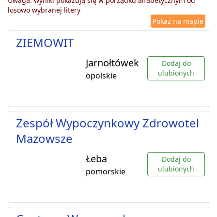
Uwaga: wyniki pokazują się w porządku alfabetycznym od
losowo wybranej litery
Pokaż na mapie
ZIEMOWIT
Jarnołtówek
Dodaj do
ulubionych
opolskie
Zespół Wypoczynkowy Zdrowotel
Mazowsze
Łeba
Dodaj do
ulubionych
pomorskie