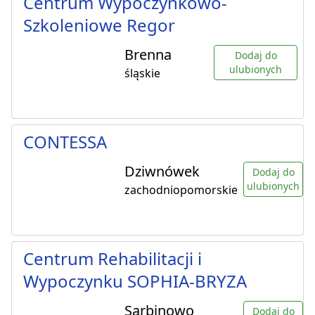
Centrum Wypoczynkowo-
Szkoleniowe Regor
Brenna
Dodaj do
ulubionych
śląskie
CONTESSA
Dziwnówek
Dodaj do
ulubionych
zachodniopomorskie
Centrum Rehabilitacji i
Wypoczynku SOPHIA-BRYZA
Sarbinowo
Dodaj do