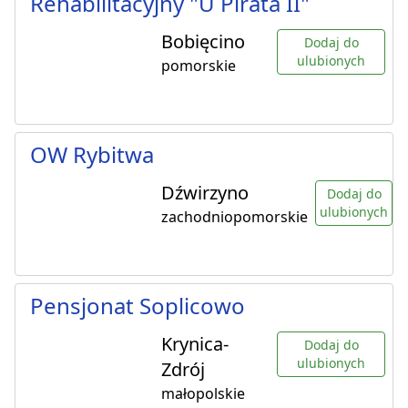
Rehabilitacyjny "U Pirata II"
Bobięcino
Dodaj do
ulubionych
pomorskie
OW Rybitwa
Dźwirzyno
Dodaj do
ulubionych
zachodniopomorskie
Pensjonat Soplicowo
Krynica-
Dodaj do
ulubionych
Zdrój
małopolskie