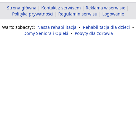
Strona główna
|
Kontakt z serwisem
|
Reklama w serwisie
|
Polityka prywatności
|
Regulamin serwisu
|
Logowanie
Warto zobaczyć:
Nasza rehabilitacja
-
Rehabilitacja dla dzieci
-
Domy Seniora i Opieki
-
Pobyty dla zdrowia