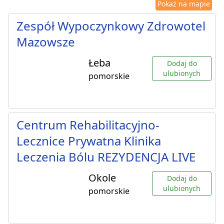
Pokaż na mapie
Zespół Wypoczynkowy Zdrowotel
Mazowsze
Łeba
Dodaj do
ulubionych
pomorskie
Centrum Rehabilitacyjno-
Lecznice Prywatna Klinika
Leczenia Bólu REZYDENCJA LIVE
Okole
Dodaj do
ulubionych
pomorskie