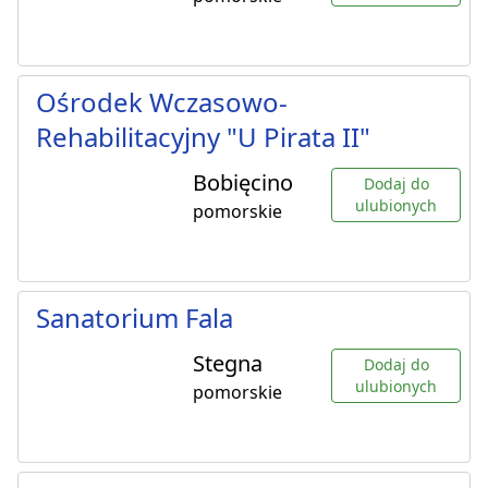
Ośrodek Wczasowo-
Rehabilitacyjny "U Pirata II"
Bobięcino
Dodaj do
ulubionych
pomorskie
Sanatorium Fala
Stegna
Dodaj do
ulubionych
pomorskie