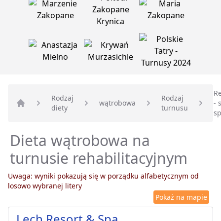
Re
Rodzaj
Rodzaj
wątrobowa
- 
diety
turnusu
Strona główna
s
Dieta wątrobowa na
turnusie rehabilitacyjnym
Uwaga: wyniki pokazują się w porządku alfabetycznym od
losowo wybranej litery
Pokaż na mapie
Lech Resort & Spa