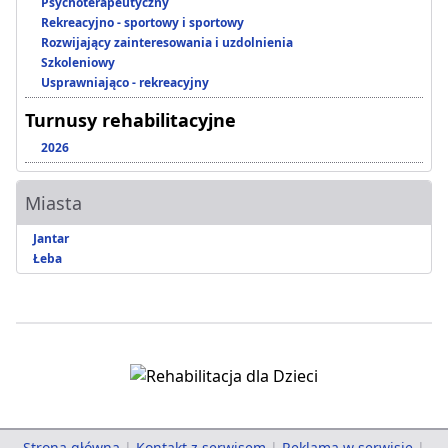
Psychoterapeutyczny
Rekreacyjno - sportowy i sportowy
Rozwijający zainteresowania i uzdolnienia
Szkoleniowy
Usprawniająco - rekreacyjny
Turnusy rehabilitacyjne
2026
Miasta
Jantar
Łeba
Strona główna
|
Kontakt z serwisem
|
Reklama w serwisie
|