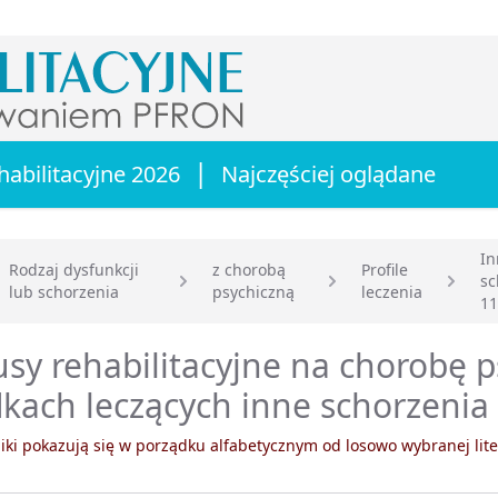
|
habilitacyjne 2026
Najczęściej oglądane
In
Rodzaj dysfunkcji
z chorobą
Profile
sc
lub schorzenia
psychiczną
leczenia
główna
11
sy rehabilitacyjne na chorobę 
kach leczących inne schorzenia 
ki pokazują się w porządku alfabetycznym od losowo wybranej lite