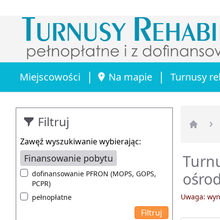
|
|
Miejscowości
Na mapie
Turnusy re
Filtruj
Strona 
Zawęź wyszukiwanie wybierając:
Turnu
Finansowanie pobytu
dofinansowanie PFRON (MOPS, GOPS,
ośrod
PCPR)
Uwaga: wyni
pełnopłatne