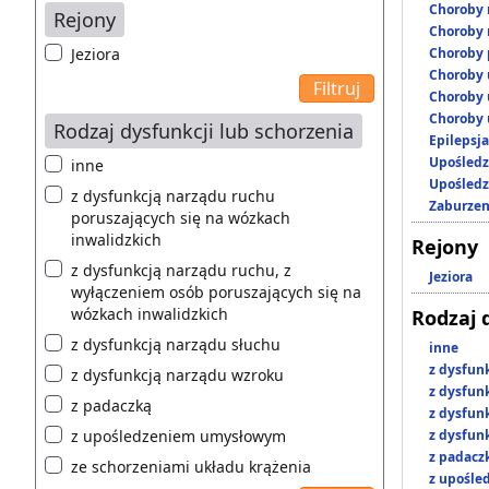
Choroby 
Rejony
Choroby 
Jeziora
Choroby 
Choroby 
Choroby 
Choroby 
Rodzaj dysfunkcji lub schorzenia
Epilepsja
Upośledz
inne
Upośledz
z dysfunkcją narządu ruchu
Zaburzen
poruszających się na wózkach
inwalidzkich
Rejony
z dysfunkcją narządu ruchu, z
Jeziora
wyłączeniem osób poruszających się na
wózkach inwalidzkich
Rodzaj 
z dysfunkcją narządu słuchu
inne
z dysfun
z dysfunkcją narządu wzroku
z dysfun
z padaczką
z dysfun
z upośledzeniem umysłowym
z dysfun
z padacz
ze schorzeniami układu krążenia
z upośl