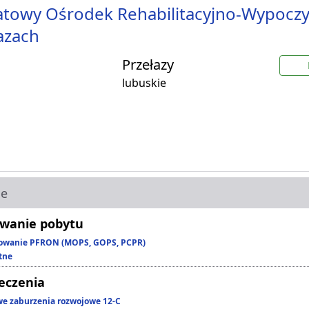
towy Ośrodek Rehabilitacyjno-Wypocz
azach
Przełazy
lubuskie
ie
wanie pobytu
owanie PFRON (MOPS, GOPS, PCPR)
tne
leczenia
we zaburzenia rozwojowe 12-C