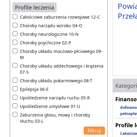
Powia
Profile leczenia
Przeł
Całościowe zaburzenia rozwojowe 12-C
Choroby narządu wzroku 04-O
Choroby neurologiczne 10-N
Choroby psychiczne 02-P
Choroby układu moczowo-płciowego 09-
M
Choroby układu oddechowego i krążenia
07-S
Choroby układu pokarmowego 08-T
Kategor
Epilepsja 06-E
Upośledzenie narządu ruchu 05-R
Finanso
Upośledzenie umysłowe 01-U
dofinans
pełnopła
Zaburzenia głosu, mowy i choroby
słuchu 03-L
Profile 
Całościo