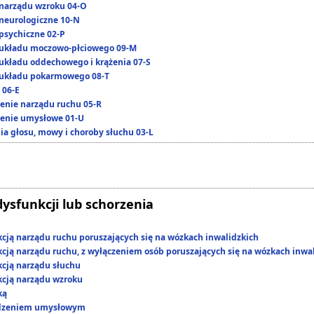
narządu wzroku 04-O
neurologiczne 10-N
psychiczne 02-P
układu moczowo-płciowego 09-M
układu oddechowego i krążenia 07-S
układu pokarmowego 08-T
 06-E
enie narządu ruchu 05-R
enie umysłowe 01-U
ia głosu, mowy i choroby słuchu 03-L
dysfunkcji lub schorzenia
kcją narządu ruchu poruszających się na wózkach inwalidzkich
kcją narządu ruchu, z wyłączeniem osób poruszających się na wózkach inwa
kcją narządu słuchu
kcją narządu wzroku
ką
edzeniem umysłowym