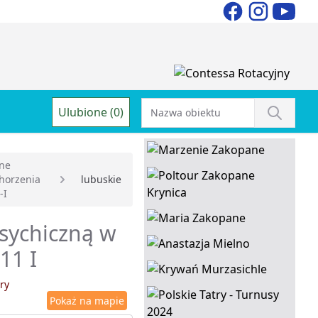
Ulubione (0)
ne
horzenia
lubuskie
-I
psychiczną w
11 I
ry
Pokaż na mapie