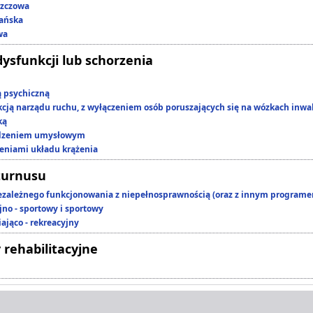
szczowa
ańska
wa
dysfunkcji lub schorzenia
ą psychiczną
kcją narządu ruchu, z wyłączeniem osób poruszających się na wózkach inwa
ką
edzeniem umysłowym
zeniami układu krążenia
turnusu
ezależnego funkcjonowania z niepełnosprawnością (oraz z innym program
jno - sportowy i sportowy
ająco - rekreacyjny
 rehabilitacyjne