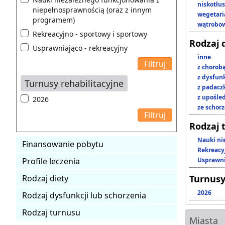
niskotłu
niepełnosprawnością (oraz z innym
wegetari
programem)
wątrobo
Rekreacyjno - sportowy i sportowy
Rodzaj 
Usprawniająco - rekreacyjny
inne
z chorob
z dysfun
Turnusy rehabilitacyjne
z padacz
z upośl
2026
ze schor
Rodzaj 
Nauki ni
Finansowanie pobytu
Rekreacy
Profile leczenia
Usprawni
Rodzaj diety
Turnusy
2026
Rodzaj dysfunkcji lub schorzenia
Rodzaj turnusu
Miasta