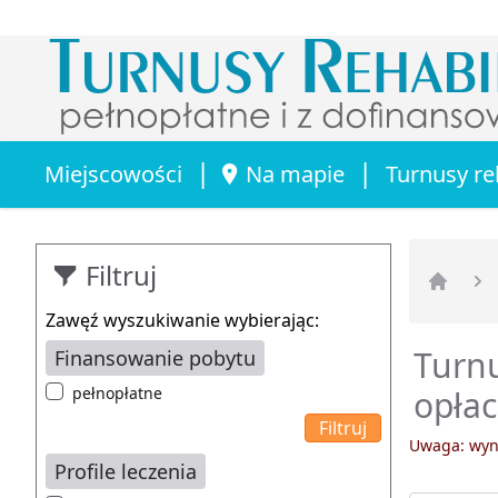
|
|
Miejscowości
Na mapie
Turnusy re
Filtruj
Strona 
Zawęź wyszukiwanie wybierając:
Turnu
Finansowanie pobytu
pełnopłatne
opła
Uwaga: wyni
Profile leczenia