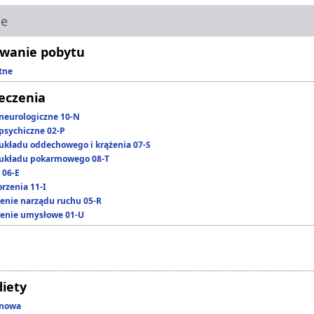
ie
wanie pobytu
tne
leczenia
neurologiczne 10-N
psychiczne 02-P
układu oddechowego i krążenia 07-S
układu pokarmowego 08-T
 06-E
rzenia 11-I
enie narządu ruchu 05-R
enie umysłowe 01-U
diety
enowa