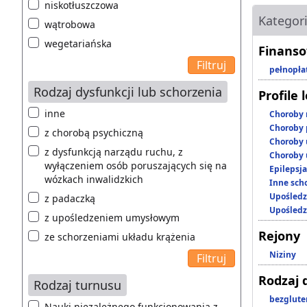
niskotłuszczowa
Kategor
wątrobowa
wegetariańska
Finanso
pełnopła
Rodzaj dysfunkcji lub schorzenia
Profile 
inne
Choroby 
Choroby 
z chorobą psychiczną
Choroby 
z dysfunkcją narządu ruchu, z
Choroby 
wyłączeniem osób poruszających się na
Epilepsja
wózkach inwalidzkich
Inne scho
Upośledz
z padaczką
Upośledz
z upośledzeniem umysłowym
Rejony
ze schorzeniami układu krążenia
Niziny
Rodzaj 
Rodzaj turnusu
bezglut
Nauki niezależnego funkcjonowania z