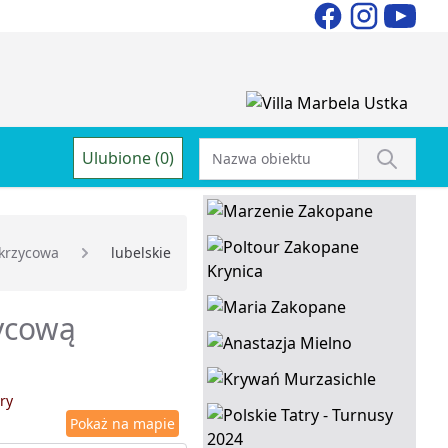
Ulubione (0)
krzycowa
lubelskie
zycową
ry
Pokaż na mapie