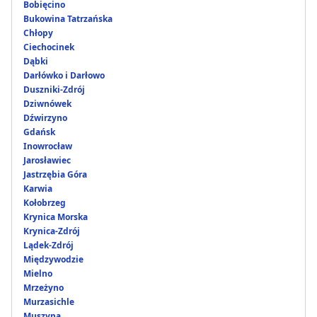
Bobięcino
Bukowina Tatrzańska
Chłopy
Ciechocinek
Dąbki
Darłówko i Darłowo
Duszniki-Zdrój
Dziwnówek
Dźwirzyno
Gdańsk
Inowrocław
Jarosławiec
Jastrzębia Góra
Karwia
Kołobrzeg
Krynica Morska
Krynica-Zdrój
Lądek-Zdrój
Międzywodzie
Mielno
Mrzeżyno
Murzasichle
Muszyna