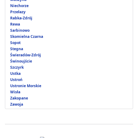
Niechorze
Przełazy
Rabka-Zdrój
Rewa
Sarbinowo
Skomielna Czarna
Sopot
Stegna
Świeradów-Zdrój
Świnoujście
Szczyrk
Ustka
Ustroń
Ustronie Morskie
Wisła
Zakopane
Zawoja