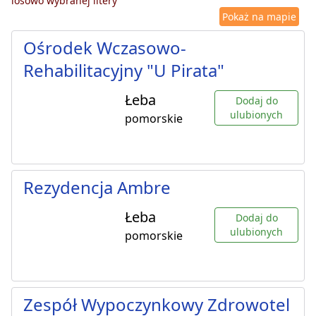
losowo wybranej litery
Pokaż na mapie
Ośrodek Wczasowo-
Rehabilitacyjny "U Pirata"
Łeba
Dodaj do
ulubionych
pomorskie
Rezydencja Ambre
Łeba
Dodaj do
ulubionych
pomorskie
Zespół Wypoczynkowy Zdrowotel