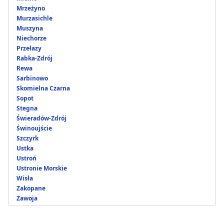
Mrzeżyno
Murzasichle
Muszyna
Niechorze
Przełazy
Rabka-Zdrój
Rewa
Sarbinowo
Skomielna Czarna
Sopot
Stegna
Świeradów-Zdrój
Świnoujście
Szczyrk
Ustka
Ustroń
Ustronie Morskie
Wisła
Zakopane
Zawoja