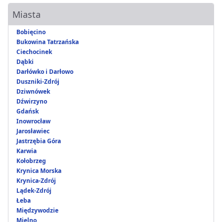
Miasta
Bobięcino
Bukowina Tatrzańska
Ciechocinek
Dąbki
Darłówko i Darłowo
Duszniki-Zdrój
Dziwnówek
Dźwirzyno
Gdańsk
Inowrocław
Jarosławiec
Jastrzębia Góra
Karwia
Kołobrzeg
Krynica Morska
Krynica-Zdrój
Lądek-Zdrój
Łeba
Międzywodzie
Mielno