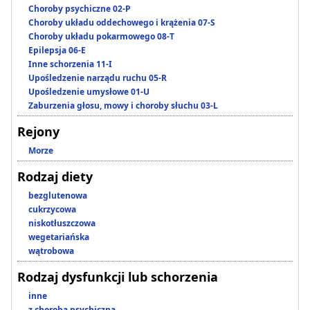
Choroby psychiczne 02-P
Choroby układu oddechowego i krążenia 07-S
Choroby układu pokarmowego 08-T
Epilepsja 06-E
Inne schorzenia 11-I
Upośledzenie narządu ruchu 05-R
Upośledzenie umysłowe 01-U
Zaburzenia głosu, mowy i choroby słuchu 03-L
Rejony
Morze
Rodzaj diety
bezglutenowa
cukrzycowa
niskotłuszczowa
wegetariańska
wątrobowa
Rodzaj dysfunkcji lub schorzenia
inne
z chorobą psychiczną