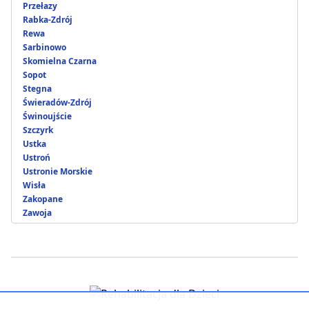
Przełazy
Rabka-Zdrój
Rewa
Sarbinowo
Skomielna Czarna
Sopot
Stegna
Świeradów-Zdrój
Świnoujście
Szczyrk
Ustka
Ustroń
Ustronie Morskie
Wisła
Zakopane
Zawoja