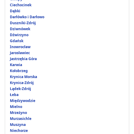
Ciechocinek
Dąbki
Darłówko i Darłowo
Duszniki-Zdrój
Dziwnówek
Dźwirzyno
Gdańsk
Inowrocław
Jarosławiec
Jastrzębia Góra
Karwia
Kołobrzeg
Krynica Morska
Krynica-Zdrój
Lądek-Zdrój
Łeba
Międzywodzie
Mielno
Mrzeżyno
Murzasichle
Muszyna
Niechorze