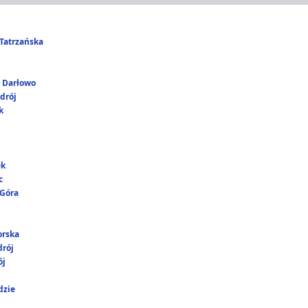
Tatrzańska
i Darłowo
drój
k
ek
c
 Góra
orska
rój
ój
dzie