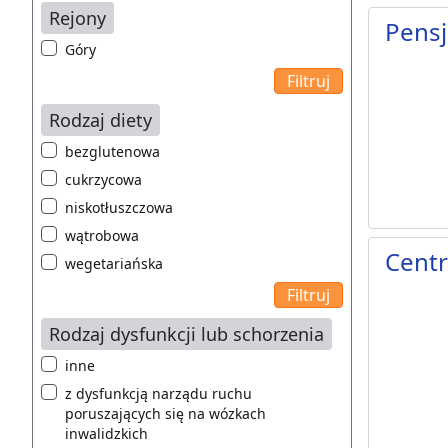
Rejony
Pensj
Góry
Rodzaj diety
bezglutenowa
cukrzycowa
niskotłuszczowa
wątrobowa
Centr
wegetariańska
Rodzaj dysfunkcji lub schorzenia
inne
z dysfunkcją narządu ruchu
poruszających się na wózkach
inwalidzkich