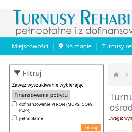
|
|
Miejscowości
Na mapie
Turnusy re
Filtruj
Strona 
Zawęź wyszukiwanie wybierając:
Turnu
Finansowanie pobytu
dofinansowanie PFRON (MOPS, GOPS,
ośrod
PCPR)
Uwaga: wyni
pełnopłatne