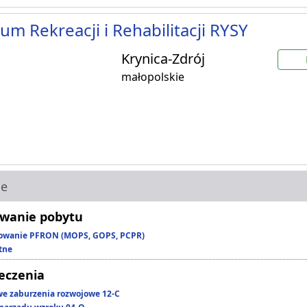
um Rekreacji i Rehabilitacji RYSY
Krynica-Zdrój
małopolskie
ie
wanie pobytu
owanie PFRON (MOPS, GOPS, PCPR)
tne
leczenia
we zaburzenia rozwojowe 12-C