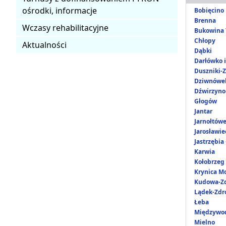
ośrodki, informacje
Bobięcino
Brenna
Wczasy rehabilitacyjne
Bukowina 
Chłopy
Aktualności
Dąbki
Darłówko 
Duszniki-Z
Dziwnówe
Dźwirzyno
Głogów
Jantar
Jarnołtów
Jarosławie
Jastrzębia
Karwia
Kołobrzeg
Krynica M
Kudowa-Zd
Lądek-Zdr
Łeba
Międzywo
Mielno