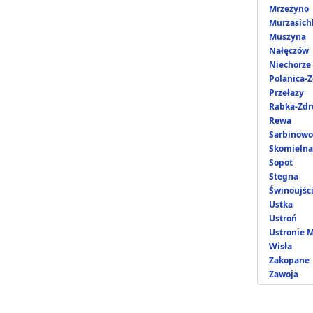
Mrzeżyno
Murzasich
Muszyna
Nałęczów
Niechorze
Polanica-Z
Przełazy
Rabka-Zdr
Rewa
Sarbinowo
Skomielna
Sopot
Stegna
Świnoujśc
Ustka
Ustroń
Ustronie 
Wisła
Zakopane
Zawoja