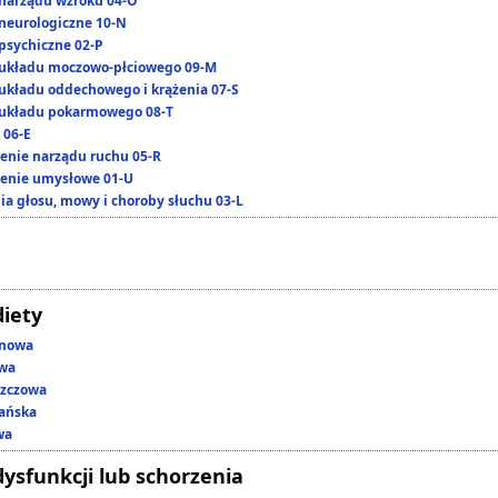
narządu wzroku 04-O
neurologiczne 10-N
psychiczne 02-P
układu moczowo-płciowego 09-M
układu oddechowego i krążenia 07-S
układu pokarmowego 08-T
 06-E
enie narządu ruchu 05-R
enie umysłowe 01-U
ia głosu, mowy i choroby słuchu 03-L
diety
enowa
owa
szczowa
ańska
wa
dysfunkcji lub schorzenia