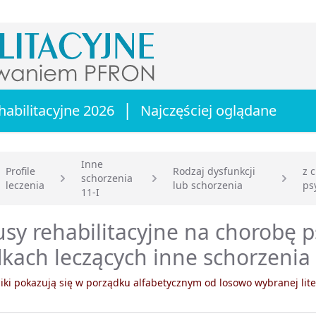
|
habilitacyjne 2026
Najczęściej oglądane
Inne
Profile
Rodzaj dysfunkcji
z 
schorzenia
leczenia
lub schorzenia
ps
główna
11-I
sy rehabilitacyjne na chorobę 
kach leczących inne schorzenia 
ki pokazują się w porządku alfabetycznym od losowo wybranej lite