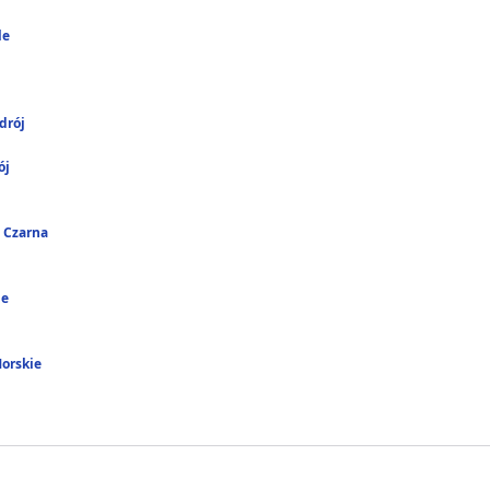
le
drój
ój
 Czarna
ie
Morskie