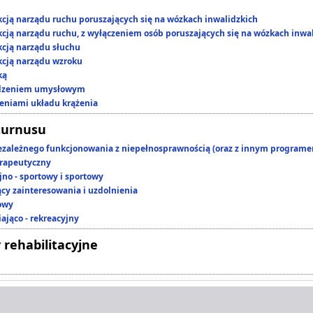
kcją narządu ruchu poruszających się na wózkach inwalidzkich
kcją narządu ruchu, z wyłączeniem osób poruszających się na wózkach inwa
kcją narządu słuchu
kcją narządu wzroku
ką
edzeniem umysłowym
zeniami układu krążenia
turnusu
ezależnego funkcjonowania z niepełnosprawnością (oraz z innym program
rapeutyczny
jno - sportowy i sportowy
ący zainteresowania i uzdolnienia
owy
ająco - rekreacyjny
 rehabilitacyjne