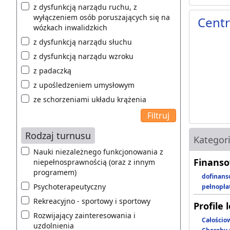
z dysfunkcją narządu ruchu, z
wyłączeniem osób poruszających się na
Centr
wózkach inwalidzkich
z dysfunkcją narządu słuchu
z dysfunkcją narządu wzroku
z padaczką
z upośledzeniem umysłowym
ze schorzeniami układu krążenia
Rodzaj turnusu
Kategor
Nauki niezależnego funkcjonowania z
Finanso
niepełnosprawnością (oraz z innym
programem)
dofinans
Psychoterapeutyczny
pełnopła
Rekreacyjno - sportowy i sportowy
Profile 
Rozwijający zainteresowania i
Całościo
uzdolnienia