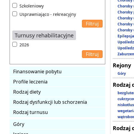
Choroby 
Szkoleniowy
Choroby 
Choroby 
Usprawniająco - rekreacyjny
Choroby 
Choroby 
Choroby 
Turnusy rehabilitacyjne
Epilepsja
Upośledz
2026
Upośledz
Zaburzen
Rejony
Finansowanie pobytu
Góry
Profile leczenia
Rodzaj 
Rodzaj diety
bezglut
cukrzyc
Rodzaj dysfunkcji lub schorzenia
niskotłu
wegetari
Rodzaj turnusu
wątrobo
Góry
Rodzaj 