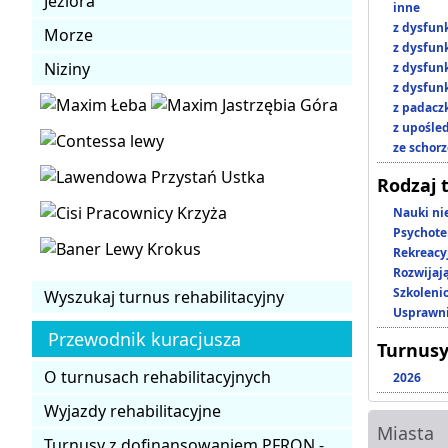
Jeziora
inne
z dysfun
Morze
z dysfun
Niziny
z dysfun
z dysfun
z padacz
z upośl
ze schor
Rodzaj 
Nauki ni
Psychote
Rekreacy
Rozwijaj
Szkoleni
Wyszukaj turnus rehabilitacyjny
Usprawni
Przewodnik kuracjusza
Turnusy
O turnusach rehabilitacyjnych
2026
Wyjazdy rehabilitacyjne
Miasta
Turnusy z dofinansowaniem PFRON -