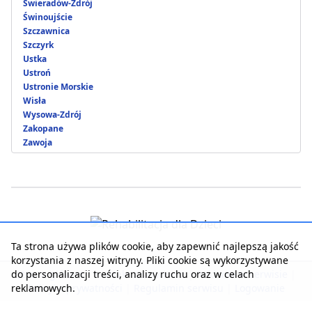
Świeradów-Zdrój
Świnoujście
Szczawnica
Szczyrk
Ustka
Ustroń
Ustronie Morskie
Wisła
Wysowa-Zdrój
Zakopane
Zawoja
Ta strona używa plików cookie, aby zapewnić najlepszą jakość
korzystania z naszej witryny. Pliki cookie są wykorzystywane
do personalizacji treści, analizy ruchu oraz w celach
Strona główna
|
Kontakt z serwisem
|
Reklama w serwisie
|
reklamowych.
Polityka prywatności
|
Regulamin serwisu
|
Logowanie