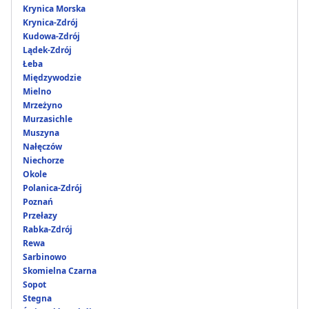
Krynica Morska
Krynica-Zdrój
Kudowa-Zdrój
Lądek-Zdrój
Łeba
Międzywodzie
Mielno
Mrzeżyno
Murzasichle
Muszyna
Nałęczów
Niechorze
Okole
Polanica-Zdrój
Poznań
Przełazy
Rabka-Zdrój
Rewa
Sarbinowo
Skomielna Czarna
Sopot
Stegna