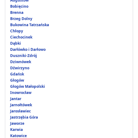
Augustów
Bobięcino
Brenna
Brzeg Dolny
Bukowina Tatrzańska
Chłopy
Ciechocinek
Dąbki
Darłówko i Darłowo
Duszniki-Zdrój
Dziwnówek
Dźwirzyno
Gdańsk
Głogów
Głogów Małopolski
Inowrocław
Jantar
Jarnołtówek
Jarosławiec
Jastrzębia Góra
Jaworze
Karwia
Katowice