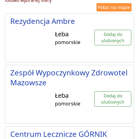
losowo wybranej litery
Pokaż na mapie
Rezydencja Ambre
Łeba
Dodaj do
ulubionych
pomorskie
Zespół Wypoczynkowy Zdrowotel
Mazowsze
Łeba
Dodaj do
ulubionych
pomorskie
Centrum Lecznicze GÓRNIK