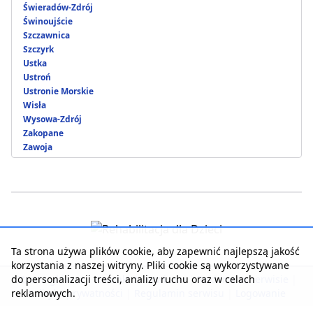
Świeradów-Zdrój
Świnoujście
Szczawnica
Szczyrk
Ustka
Ustroń
Ustronie Morskie
Wisła
Wysowa-Zdrój
Zakopane
Zawoja
Ta strona używa plików cookie, aby zapewnić najlepszą jakość
korzystania z naszej witryny. Pliki cookie są wykorzystywane
do personalizacji treści, analizy ruchu oraz w celach
Strona główna
|
Kontakt z serwisem
|
Reklama w serwisie
|
reklamowych.
Polityka prywatności
|
Regulamin serwisu
|
Logowanie