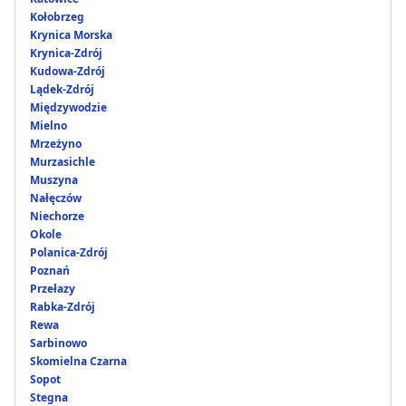
Kołobrzeg
Krynica Morska
Krynica-Zdrój
Kudowa-Zdrój
Lądek-Zdrój
Międzywodzie
Mielno
Mrzeżyno
Murzasichle
Muszyna
Nałęczów
Niechorze
Okole
Polanica-Zdrój
Poznań
Przełazy
Rabka-Zdrój
Rewa
Sarbinowo
Skomielna Czarna
Sopot
Stegna