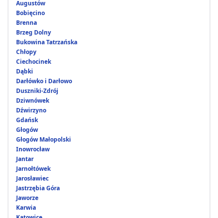
Augustów
Bobięcino
Brenna
Brzeg Dolny
Bukowina Tatrzańska
Chłopy
Ciechocinek
Dąbki
Darłówko i Darłowo
Duszniki-Zdrój
Dziwnówek
Dźwirzyno
Gdańsk
Głogów
Głogów Małopolski
Inowrocław
Jantar
Jarnołtówek
Jarosławiec
Jastrzębia Góra
Jaworze
Karwia
Katowice