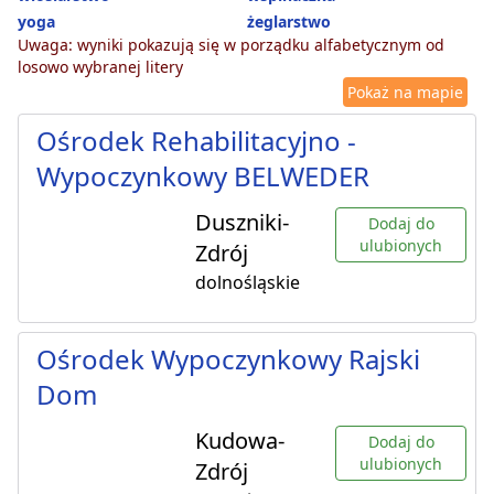
yoga
żeglarstwo
Uwaga: wyniki pokazują się w porządku alfabetycznym od
losowo wybranej litery
Pokaż na mapie
Ośrodek Rehabilitacyjno -
Wypoczynkowy BELWEDER
Duszniki-
Dodaj do
ulubionych
Zdrój
dolnośląskie
Ośrodek Wypoczynkowy Rajski
Dom
Kudowa-
Dodaj do
ulubionych
Zdrój