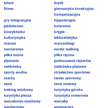
bilard
brydż
fitnes
gimnastyka korekcyjno-
kompensacyjna
gry integracyjne
hippoterapia
jeździectwo
kolarstwo
koszykówka
kręgle
kulturystyka
lekkoatletyka
marsze
marszobiegi
narciarstwo
nordic walking
piłka nożna
piłka ręczna
pływanie
podnoszenie ciężarów
siatkówka
siatkówka plażowa
sporty wodne
strzelectwo sportowe
szachy
taniec sportowy
tenis
tenis stołowy
treking wózkowy
turystyka górska
turystyka piesza
turystyka rowerowa
warcabowo-szachowy
warcaby
wioślarstwo
wspinaczka