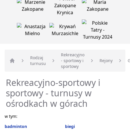
Rekreacyjno
Rodzaj
- sportowy i
Rejony
G
turnusu
Strona główna
sportowy
Rekreacyjno-sportowy i
sportowy - turnusy w
ośrodkach w górach
w tym:
badminton
biegi