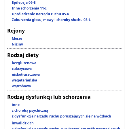
Epilepsja 06-E
Inne schorzenia 11-I
Upośledzenie narządu ruchu 05-R
Zaburzenia głosu, mowy i choroby słuchu 03-L
Rejony
Morze
Niziny
Rodzaj diety
bezglutenowa
cukrzycowa
niskotłuszczowa
wegetariańska
wątrobowa
Rodzaj dysfunkcji lub schorzenia
inne
z chorobą psychiczną
z dysfunkcją narządu ruchu poruszających się na wózkach
inwalidzkich
z dysfunkcją narządu ruchu, z wyłączeniem osób poruszających