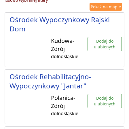
losowo wybranej litery
Pokaż na mapie
Ośrodek Wypoczynkowy Rajski
Dom
Kudowa-
Dodaj do
ulubionych
Zdrój
dolnośląskie
Ośrodek Rehabilitacyjno-
Wypoczynkowy "Jantar"
Polanica-
Dodaj do
ulubionych
Zdrój
dolnośląskie