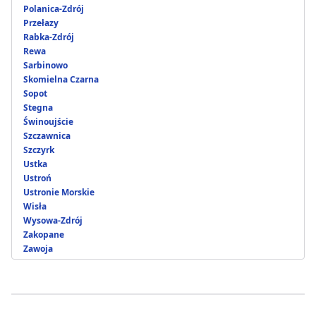
Polanica-Zdrój
Przełazy
Rabka-Zdrój
Rewa
Sarbinowo
Skomielna Czarna
Sopot
Stegna
Świnoujście
Szczawnica
Szczyrk
Ustka
Ustroń
Ustronie Morskie
Wisła
Wysowa-Zdrój
Zakopane
Zawoja