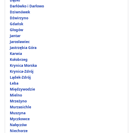
Dąbki
Darłówko i Darłowo
Dziwnówek
Dźwirzyno
Gdańsk
Głogów
Jantar
Jarosławiec
Jastrzębia Góra
Karwia
Kołobrzeg
Krynica Morska
Krynica-Zdrój
Lądek-Zdrój
Łeba
Międzywodzie
Mielno
Mrzeżyno
Murzasichle
Muszyna
Myczkowce
Nałęczów
Niechorze