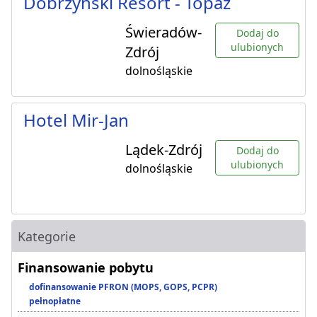
Dobrzyński Resort - Topaz
Świeradów-
Dodaj do
ulubionych
Zdrój
dolnośląskie
Hotel Mir-Jan
Lądek-Zdrój
Dodaj do
ulubionych
dolnośląskie
Kategorie
Finansowanie pobytu
dofinansowanie PFRON (MOPS, GOPS, PCPR)
pełnopłatne