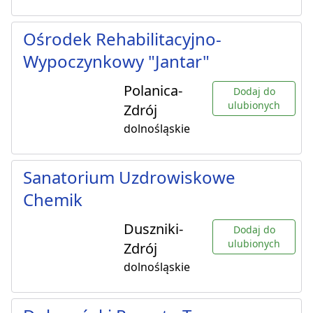
Ośrodek Rehabilitacyjno-
Wypoczynkowy "Jantar"
Polanica-
Dodaj do
ulubionych
Zdrój
dolnośląskie
Sanatorium Uzdrowiskowe
Chemik
Duszniki-
Dodaj do
ulubionych
Zdrój
dolnośląskie