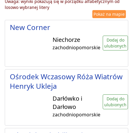
Uwaga: wyniki pokazują się w porządku alfabetycznym od
losowo wybranej litery
Pokaż na mapie
New Corner
Niechorze
Dodaj do
ulubionych
zachodniopomorskie
Ośrodek Wczasowy Róża Wiatrów
Henryk Ukleja
Darłówko i
Dodaj do
ulubionych
Darłowo
zachodniopomorskie