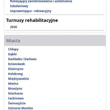
Rozwijający zainteresowania i uzdolnienia
Szkoleniowy
Usprawniająco - rekreacyjny
Turnusy rehabilitacyjne
2026
Miasta
Chłopy
Dąbki
Darłówko i Darłowo
Dziwnówek
Dźwirzyno
Kołobrzeg
Międzywodzie
Mielno
Mrzeżyno
Niechorze
Sarbinowo
Świnoujście
Ustronie Morskie