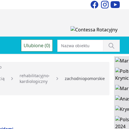
Ulubione (0)
o
rehabilitacyjno-
cią
zachodniopomorskie
kardiologiczny
widomi