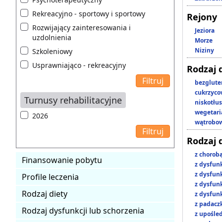
Rekreacyjno - sportowy i sportowy
Rejony
Rozwijający zainteresowania i
Jeziora
uzdolnienia
Morze
Niziny
Szkoleniowy
Usprawniająco - rekreacyjny
Rodzaj 
bezglut
cukrzyc
Turnusy rehabilitacyjne
niskotłu
wegetari
2026
wątrobo
Rodzaj 
z chorob
Finansowanie pobytu
z dysfun
z dysfun
Profile leczenia
z dysfun
Rodzaj diety
z dysfun
z padacz
Rodzaj dysfunkcji lub schorzenia
z upośl