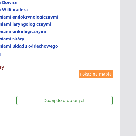
m Downa
 Willipradera
eniami endokrynologicznymi
niami laryngologicznymi
eniami onkologicznymi
niami skóry
eniami układu oddechowego
ą
ry
Pokaż na mapie
Dodaj do ulubionych