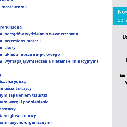
o mastektomii
Now
ser
 Parkinsona
mi narządów wydzielania wewnętrznego
U
mi przemiany materii
mi skóry
mi układu moczowo-płciowego
mi wymagającymi leczenia dietami eliminacyjnymi
ą
Wc
isacharydozą
nnością tarczycy
łym zapaleniem trzustki
pem wargi i podniebienia
postawy
niami głosu i mowy
niami psycho-organicznymi