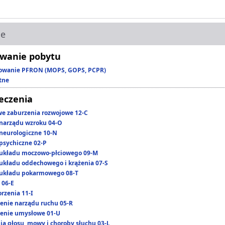
ie
wanie pobytu
owanie PFRON (MOPS, GOPS, PCPR)
tne
leczenia
we zaburzenia rozwojowe 12-C
narządu wzroku 04-O
neurologiczne 10-N
psychiczne 02-P
układu moczowo-płciowego 09-M
układu oddechowego i krążenia 07-S
układu pokarmowego 08-T
 06-E
rzenia 11-I
enie narządu ruchu 05-R
enie umysłowe 01-U
ia głosu, mowy i choroby słuchu 03-L