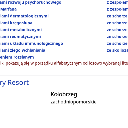
iami rozwoju psychoruchowego
z zespołe
 Marfana
z zespołem
niami dermatologicznymi
ze schorz
niami kręgosłupa
ze schorze
niami metabolicznymi
ze schorz
niami reumatycznymi
ze schorze
niami układu immunologicznego
ze schorz
iami złego wchłaniania
ze skolioz
ieniem rozsianym
ki pokazują się w porządku alfabetycznym od losowo wybranej lite
ry Resort
Kołobrzeg
zachodniopomorskie