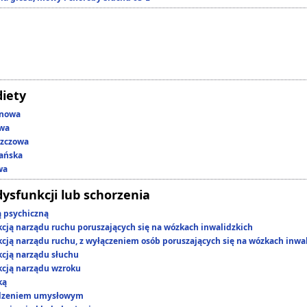
diety
enowa
owa
szczowa
ańska
wa
dysfunkcji lub schorzenia
ą psychiczną
kcją narządu ruchu poruszających się na wózkach inwalidzkich
kcją narządu ruchu, z wyłączeniem osób poruszających się na wózkach inwa
kcją narządu słuchu
kcją narządu wzroku
ką
edzeniem umysłowym