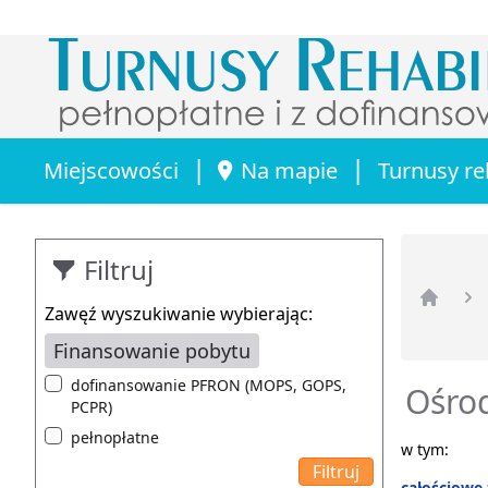
|
|
Miejscowości
Na mapie
Turnusy re
Filtruj
Zawęź wyszukiwanie wybierając:
Strona 
Finansowanie pobytu
dofinansowanie PFRON (MOPS, GOPS,
Ośrod
PCPR)
pełnopłatne
w tym:
całościowe