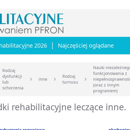
|
habilitacyjne 2026
Najczęściej oglądane
Nauki niezależneg
Rodzaj
funkcjonowania z
dysfunkcji
Rodzaj
inne
niepełnosprawnoś
lub
turnusu
główna
(oraz z innym
schorzenia
programem)
ki rehabilitacyjne leczące inne.
 zaburzenia rozwojowe
głuchonie