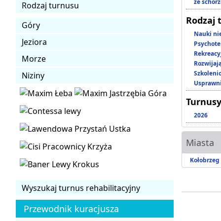
ze schor
Rodzaj turnusu
Rodzaj 
Góry
Nauki ni
Jeziora
Psychote
Rekreacy
Morze
Rozwijaj
Szkoleni
Niziny
Usprawni
Turnusy
2026
Miasta
Kołobrzeg
Wyszukaj turnus rehabilitacyjny
Przewodnik kuracjusza