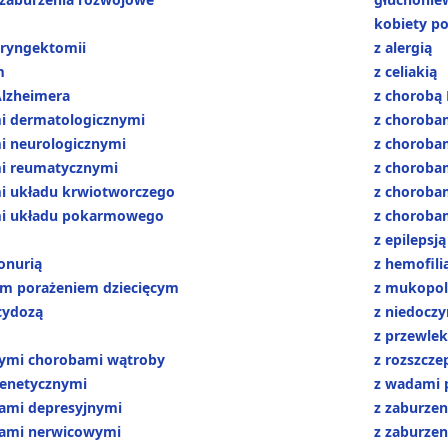
kobiety p
aryngektomii
z alergią
m
z celiakią
Alzheimera
z chorobą
i dermatologicznymi
z choroba
i neurologicznymi
z choroba
i reumatycznymi
z choroba
i układu krwiotworczego
z choroba
mi układu pokarmowego
z choroba
z epilepsją
onurią
z hemofili
m porażeniem dziecięcym
z mukopol
cydozą
z niedoczy
z przewlek
łymi chorobami wątroby
z rozszcze
enetycznymi
z wadami 
iami depresyjnymi
z zaburze
iami nerwicowymi
z zaburze