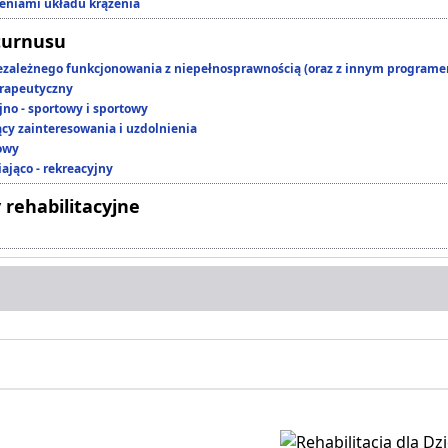
zeniami układu krążenia
turnusu
ezależnego funkcjonowania z niepełnosprawnością (oraz z innym program
rapeutyczny
jno - sportowy i sportowy
ący zainteresowania i uzdolnienia
owy
ająco - rekreacyjny
 rehabilitacyjne