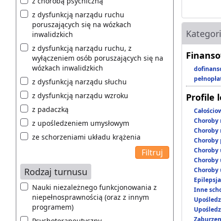
z chorobą psychiczną
z dysfunkcją narządu ruchu
poruszających się na wózkach
Kategor
inwalidzkich
z dysfunkcją narządu ruchu, z
Finanso
wyłączeniem osób poruszających się na
wózkach inwalidzkich
dofinans
pełnopła
z dysfunkcją narządu słuchu
z dysfunkcją narządu wzroku
Profile 
z padaczką
Całościo
Choroby 
z upośledzeniem umysłowym
Choroby 
ze schorzeniami układu krążenia
Choroby 
Choroby 
Choroby 
Rodzaj turnusu
Choroby 
Epilepsja
Nauki niezależnego funkcjonowania z
Inne scho
niepełnosprawnością (oraz z innym
Upośledz
programem)
Upośledz
Zaburzen
Psychoterapeutyczny