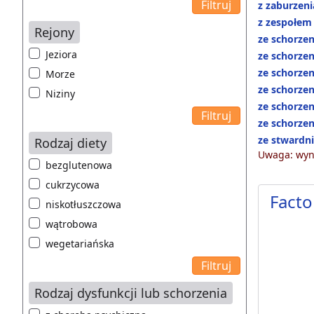
z zaburzen
z zespołem
Rejony
ze schorze
Jeziora
ze schorze
ze schorze
Morze
ze schorze
Niziny
ze schorze
ze schorzen
ze stwardn
Rodzaj diety
Uwaga: wyni
bezglutenowa
cukrzycowa
Facto
niskotłuszczowa
wątrobowa
wegetariańska
Rodzaj dysfunkcji lub schorzenia