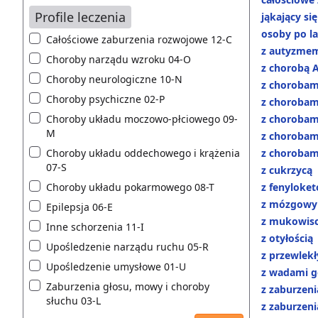
Profile leczenia
jąkający się
osoby po l
Całościowe zaburzenia rozwojowe 12-C
z autyzme
Choroby narządu wzroku 04-O
z chorobą 
Choroby neurologiczne 10-N
z chorobam
Choroby psychiczne 02-P
z chorobam
Choroby układu moczowo-płciowego 09-
z chorobam
M
z chorobam
Choroby układu oddechowego i krążenia
z choroba
07-S
z cukrzycą
Choroby układu pokarmowego 08-T
z fenyloket
z mózgowy
Epilepsja 06-E
z mukowis
Inne schorzenia 11-I
z otyłością
Upośledzenie narządu ruchu 05-R
z przewlek
Upośledzenie umysłowe 01-U
z wadami g
Zaburzenia głosu, mowy i choroby
z zaburzen
słuchu 03-L
z zaburzen