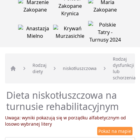
Rodzaj
Rodzaj
dysfunkcji
niskotłuszczowa
diety
lub
Strona główna
schorzenia
Dieta niskotłuszczowa na
turnusie rehabilitacyjnym
Uwaga: wyniki pokazują się w porządku alfabetycznym od
losowo wybranej litery
Pokaż na mapie