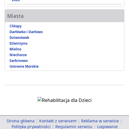
Miasta
Chłopy
Darłówko i Darłowo
Dziwnówek
Dźwirzyno
Mielno
Niechorze
Sarbinowo
Ustronie Morskie
Strona główna
|
Kontakt z serwisem
|
Reklama w serwisie
|
Polityka prywatności
|
Regulamin serwisu
|
Logowanie