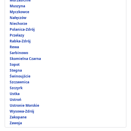
Murzasichle
Muszyna
Myczkowce
Nałęczów
Niechorze
Polanica-Zdrój
Przełazy
Rabka-Zdrój
Rewa
Sarbinowo
Skomielna Czarna
Sopot
Stegna
Świnoujście
Szczawnica
Szczyrk
Ustka
Ustroń
Ustronie Morskie
Wysowa-Zdrój
Zakopane
Zawoja