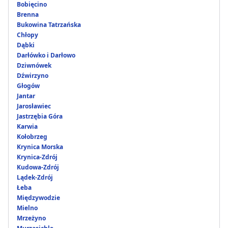
Bobięcino
Brenna
Bukowina Tatrzańska
Chłopy
Dąbki
Darłówko i Darłowo
Dziwnówek
Dźwirzyno
Głogów
Jantar
Jarosławiec
Jastrzębia Góra
Karwia
Kołobrzeg
Krynica Morska
Krynica-Zdrój
Kudowa-Zdrój
Lądek-Zdrój
Łeba
Międzywodzie
Mielno
Mrzeżyno