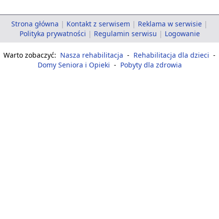
Strona główna
|
Kontakt z serwisem
|
Reklama w serwisie
|
Polityka prywatności
|
Regulamin serwisu
|
Logowanie
Warto zobaczyć:
Nasza rehabilitacja
-
Rehabilitacja dla dzieci
-
Domy Seniora i Opieki
-
Pobyty dla zdrowia