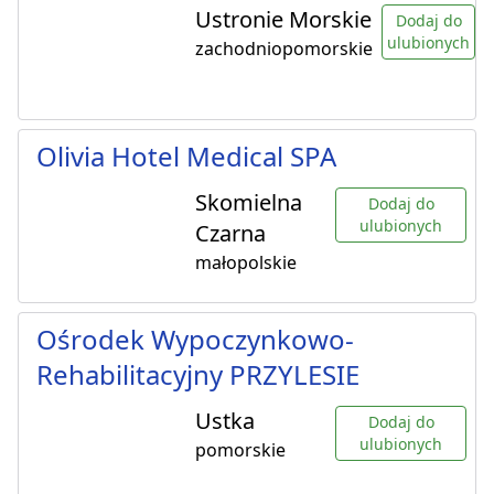
Ustronie Morskie
Dodaj do
ulubionych
zachodniopomorskie
Olivia Hotel Medical SPA
Skomielna
Dodaj do
ulubionych
Czarna
małopolskie
Ośrodek Wypoczynkowo-
Rehabilitacyjny PRZYLESIE
Ustka
Dodaj do
ulubionych
pomorskie