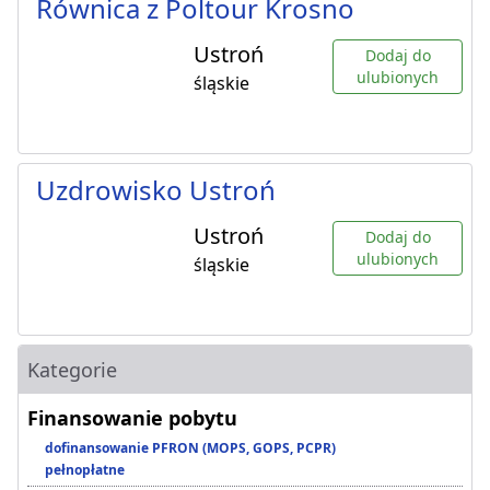
Równica z Poltour Krosno
Ustroń
Dodaj do
ulubionych
śląskie
Uzdrowisko Ustroń
Ustroń
Dodaj do
ulubionych
śląskie
Kategorie
Finansowanie pobytu
dofinansowanie PFRON (MOPS, GOPS, PCPR)
pełnopłatne