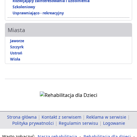
Rozwijający zainteresowania i uzdolnienia
Szkoleniowy
Usprawniająco - rekreacyjny
Miasta
Jaworze
Szczyrk
Ustroń
Wisła
Strona główna
|
Kontakt z serwisem
|
Reklama w serwisie
|
Polityka prywatności
|
Regulamin serwisu
|
Logowanie
Warto zobaczyć:
Nasza rehabilitacja
-
Rehabilitacja dla dzieci
-