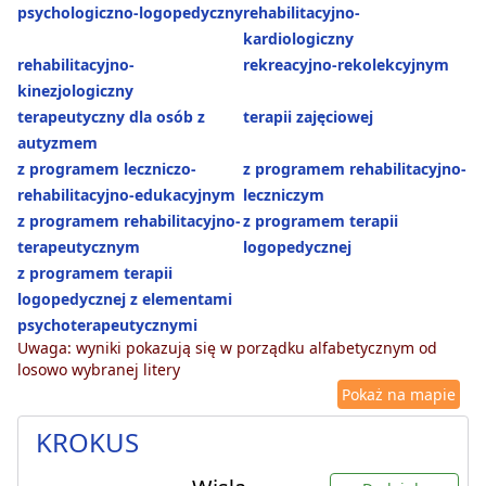
psychologiczno-logopedyczny
rehabilitacyjno-
kardiologiczny
rehabilitacyjno-
rekreacyjno-rekolekcyjnym
kinezjologiczny
terapeutyczny dla osób z
terapii zajęciowej
autyzmem
z programem leczniczo-
z programem rehabilitacyjno-
rehabilitacyjno-edukacyjnym
leczniczym
z programem rehabilitacyjno-
z programem terapii
terapeutycznym
logopedycznej
z programem terapii
logopedycznej z elementami
psychoterapeutycznymi
Uwaga: wyniki pokazują się w porządku alfabetycznym od
losowo wybranej litery
Pokaż na mapie
KROKUS