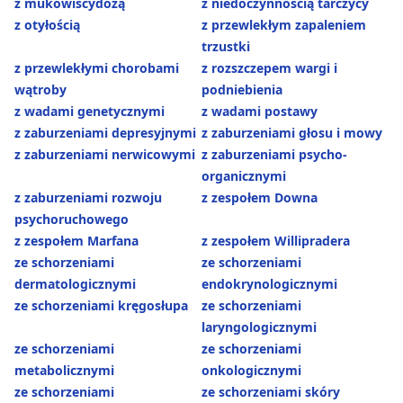
z mukowiscydozą
z niedoczynnością tarczycy
z otyłością
z przewlekłym zapaleniem
trzustki
z przewlekłymi chorobami
z rozszczepem wargi i
wątroby
podniebienia
z wadami genetycznymi
z wadami postawy
z zaburzeniami depresyjnymi
z zaburzeniami głosu i mowy
z zaburzeniami nerwicowymi
z zaburzeniami psycho-
organicznymi
z zaburzeniami rozwoju
z zespołem Downa
psychoruchowego
z zespołem Marfana
z zespołem Willipradera
ze schorzeniami
ze schorzeniami
dermatologicznymi
endokrynologicznymi
ze schorzeniami kręgosłupa
ze schorzeniami
laryngologicznymi
ze schorzeniami
ze schorzeniami
metabolicznymi
onkologicznymi
ze schorzeniami
ze schorzeniami skóry