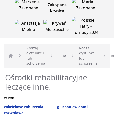
Rodzaj
Rodzaj
dysfunkcji
dysfunkcji
inne
i
lub
lub
Strona główna
schorzenia
schorzenia
Ośrodki rehabilitacyjne
leczące inne.
w tym:
całościowe zaburzenia
głuchoniewidomi
rozwojowe