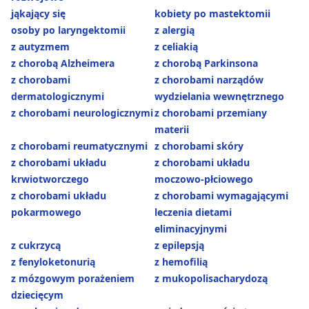
jąkający się
kobiety po mastektomii
osoby po laryngektomii
z alergią
z autyzmem
z celiakią
z chorobą Alzheimera
z chorobą Parkinsona
z chorobami
z chorobami narządów
dermatologicznymi
wydzielania wewnętrznego
z chorobami neurologicznymi
z chorobami przemiany
materii
z chorobami reumatycznymi
z chorobami skóry
z chorobami układu
z chorobami układu
krwiotworczego
moczowo-płciowego
z chorobami układu
z chorobami wymagającymi
pokarmowego
leczenia dietami
eliminacyjnymi
z cukrzycą
z epilepsją
z fenyloketonurią
z hemofilią
z mózgowym porażeniem
z mukopolisacharydozą
dziecięcym