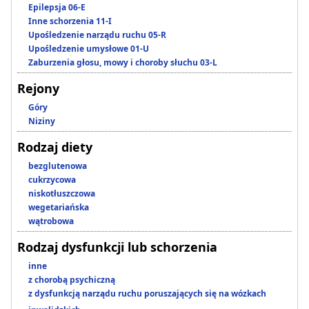
Epilepsja 06-E
Inne schorzenia 11-I
Upośledzenie narządu ruchu 05-R
Upośledzenie umysłowe 01-U
Zaburzenia głosu, mowy i choroby słuchu 03-L
Rejony
Góry
Niziny
Rodzaj diety
bezglutenowa
cukrzycowa
niskotłuszczowa
wegetariańska
wątrobowa
Rodzaj dysfunkcji lub schorzenia
inne
z chorobą psychiczną
z dysfunkcją narządu ruchu poruszających się na wózkach