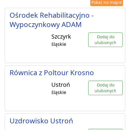
Pokaż na mapie
Ośrodek Rehabilitacyjno -
Wypoczynkowy ADAM
Szczyrk
Dodaj do
ulubionych
śląskie
Równica z Poltour Krosno
Ustroń
Dodaj do
ulubionych
śląskie
Uzdrowisko Ustroń