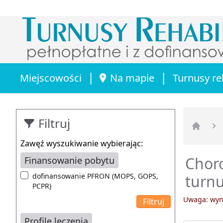
|
|
Miejscowości
Na mapie
Turnusy re
Filtruj
Strona 
Zawęź wyszukiwanie wybierając:
Choro
Finansowanie pobytu
dofinansowanie PFRON (MOPS, GOPS,
turnu
PCPR)
Uwaga: wyni
Profile leczenia