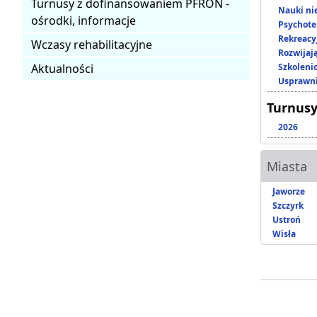
Turnusy z dofinansowaniem PFRON -
Nauki ni
ośrodki, informacje
Psychote
Rekreacy
Wczasy rehabilitacyjne
Rozwijaj
Aktualności
Szkoleni
Usprawni
Turnusy
2026
Miasta
Jaworze
Szczyrk
Ustroń
Wisła