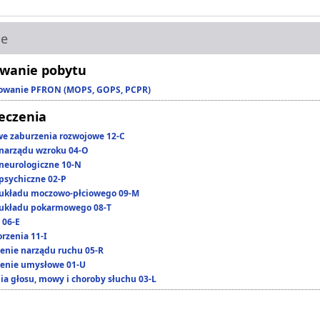
ie
wanie pobytu
owanie PFRON (MOPS, GOPS, PCPR)
leczenia
we zaburzenia rozwojowe 12-C
narządu wzroku 04-O
neurologiczne 10-N
psychiczne 02-P
układu moczowo-płciowego 09-M
układu pokarmowego 08-T
 06-E
rzenia 11-I
enie narządu ruchu 05-R
enie umysłowe 01-U
ia głosu, mowy i choroby słuchu 03-L