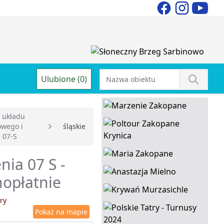
Ulubione (0)
 układu
wego i
śląskie
 07-S
ia 07 S -
nopłatnie
ry
Pokaż na mapie