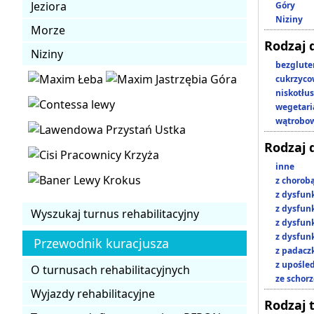
Jeziora
Góry
Niziny
Morze
Rodzaj 
Niziny
bezglut
cukrzyc
niskotłu
wegetari
wątrobo
Rodzaj 
inne
z chorob
z dysfun
z dysfun
Wyszukaj turnus rehabilitacyjny
z dysfun
z dysfun
Przewodnik kuracjusza
z padacz
z upośl
O turnusach rehabilitacyjnych
ze schor
Wyjazdy rehabilitacyjne
Rodzaj 