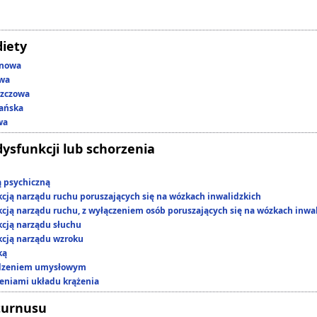
diety
enowa
owa
szczowa
ańska
wa
dysfunkcji lub schorzenia
ą psychiczną
kcją narządu ruchu poruszających się na wózkach inwalidzkich
kcją narządu ruchu, z wyłączeniem osób poruszających się na wózkach inwa
kcją narządu słuchu
kcją narządu wzroku
ką
edzeniem umysłowym
zeniami układu krążenia
turnusu