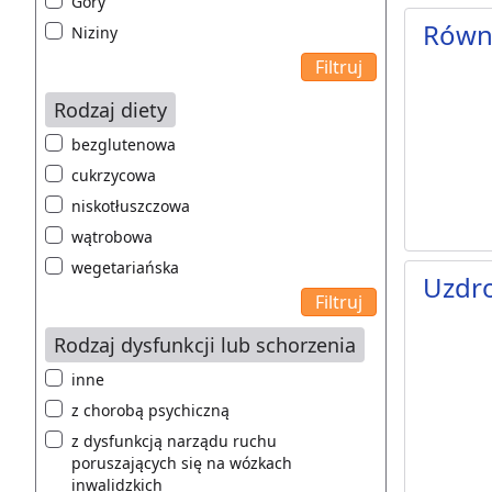
Góry
Równi
Niziny
Rodzaj diety
bezglutenowa
cukrzycowa
niskotłuszczowa
wątrobowa
wegetariańska
Uzdr
Rodzaj dysfunkcji lub schorzenia
inne
z chorobą psychiczną
z dysfunkcją narządu ruchu
poruszających się na wózkach
inwalidzkich