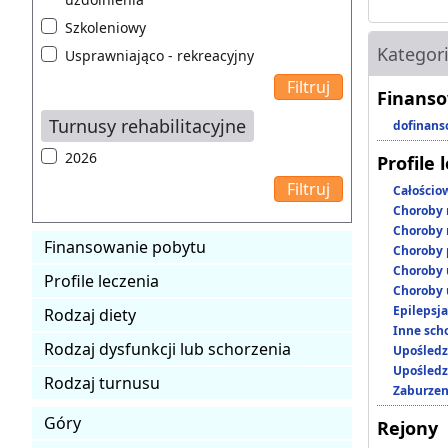
Szkoleniowy
Kategor
Usprawniająco - rekreacyjny
Finanso
Turnusy rehabilitacyjne
dofinans
2026
Profile 
Całościo
Choroby 
Choroby 
Finansowanie pobytu
Choroby 
Choroby 
Profile leczenia
Choroby 
Epilepsja
Rodzaj diety
Inne scho
Rodzaj dysfunkcji lub schorzenia
Upośledz
Upośledz
Rodzaj turnusu
Zaburzen
Góry
Rejony