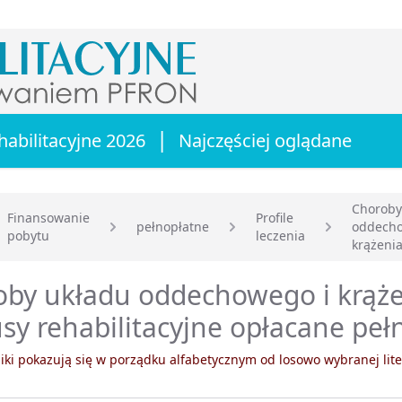
|
habilitacyjne 2026
Najczęściej oglądane
Choroby
Finansowanie
Profile
pełnopłatne
oddecho
pobytu
leczenia
główna
krążenia
by układu oddechowego i krążen
sy rehabilitacyjne opłacane peł
ki pokazują się w porządku alfabetycznym od losowo wybranej lite