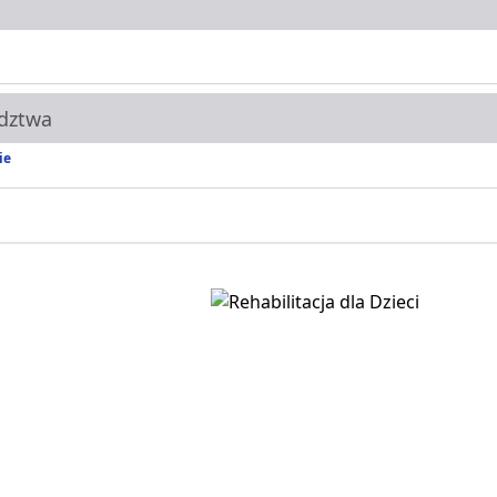
dztwa
ie