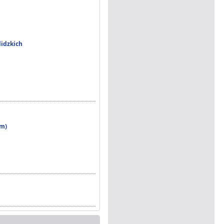
lidzkich
em)