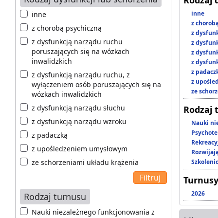
inne
inne
z chorob
z chorobą psychiczną
z dysfun
z dysfunkcją narządu ruchu
z dysfun
poruszających się na wózkach
z dysfun
inwalidzkich
z dysfun
z padacz
z dysfunkcją narządu ruchu, z
z upośl
wyłączeniem osób poruszających się na
ze schor
wózkach inwalidzkich
z dysfunkcją narządu słuchu
Rodzaj 
z dysfunkcją narządu wzroku
Nauki ni
Psychote
z padaczką
Rekreacy
z upośledzeniem umysłowym
Rozwijaj
ze schorzeniami układu krążenia
Szkoleni
Turnusy
2026
Rodzaj turnusu
Nauki niezależnego funkcjonowania z