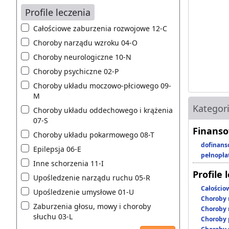
Profile leczenia
Całościowe zaburzenia rozwojowe 12-C
Choroby narządu wzroku 04-O
Choroby neurologiczne 10-N
Choroby psychiczne 02-P
Choroby układu moczowo-płciowego 09-
M
Kategor
Choroby układu oddechowego i krążenia
07-S
Finanso
Choroby układu pokarmowego 08-T
dofinans
Epilepsja 06-E
pełnopła
Inne schorzenia 11-I
Profile 
Upośledzenie narządu ruchu 05-R
Całościo
Upośledzenie umysłowe 01-U
Choroby 
Zaburzenia głosu, mowy i choroby
Choroby 
słuchu 03-L
Choroby 