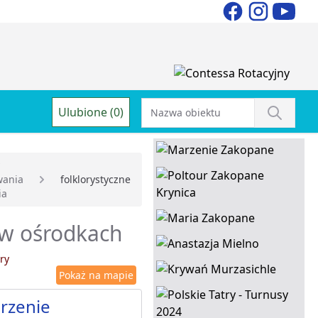
Ulubione (0)
wania
folklorystyczne
ia
 w ośrodkach
ry
Pokaż na mapie
rzenie