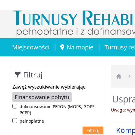
|
|
Miejscowości
Na mapie
Turnusy re
Filtruj
Strona 
Zawęź wyszukiwanie wybierając:
Uspra
Finansowanie pobytu
dofinansowanie PFRON (MOPS, GOPS,
Uwaga: wyni
PCPR)
pełnopłatne
Komp