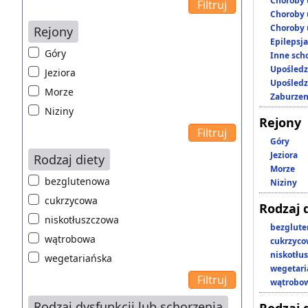
Choroby 
Choroby 
Choroby 
Rejony
Epilepsja
Góry
Inne scho
Upośledz
Jeziora
Upośledz
Morze
Zaburzen
Niziny
Rejony
Góry
Jeziora
Rodzaj diety
Morze
bezglutenowa
Niziny
cukrzycowa
Rodzaj 
niskotłuszczowa
bezglut
wątrobowa
cukrzyc
niskotłu
wegetariańska
wegetari
wątrobo
Rodzaj dysfunkcji lub schorzenia
Rodzaj 