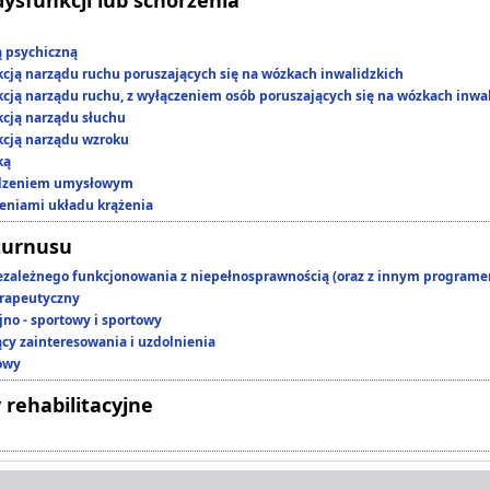
ą psychiczną
kcją narządu ruchu poruszających się na wózkach inwalidzkich
kcją narządu ruchu, z wyłączeniem osób poruszających się na wózkach inwa
kcją narządu słuchu
kcją narządu wzroku
ką
edzeniem umysłowym
zeniami układu krążenia
turnusu
ezależnego funkcjonowania z niepełnosprawnością (oraz z innym program
rapeutyczny
jno - sportowy i sportowy
ący zainteresowania i uzdolnienia
owy
 rehabilitacyjne