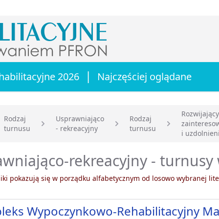
|
habilitacyjne 2026
Najczęściej oglądane
Rozwijający
Rodzaj
Usprawniająco
Rodzaj
zaintereso
turnusu
- rekreacyjny
turnusu
główna
i uzdolnien
wniająco-rekreacyjny - turnusy
ki pokazują się w porządku alfabetycznym od losowo wybranej lite
leks Wypoczynkowo-Rehabilitacyjny Ma