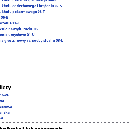
układu moczowo-płciowego 09-M
układu oddechowego i krążenia 07-S
układu pokarmowego 08-T
 06-E
rzenia 11-I
enie narządu ruchu 05-R
enie umysłowe 01-U
ia głosu, mowy i choroby słuchu 03-L
diety
enowa
owa
szczowa
ańska
wa
dysfunkcji lub schorzenia