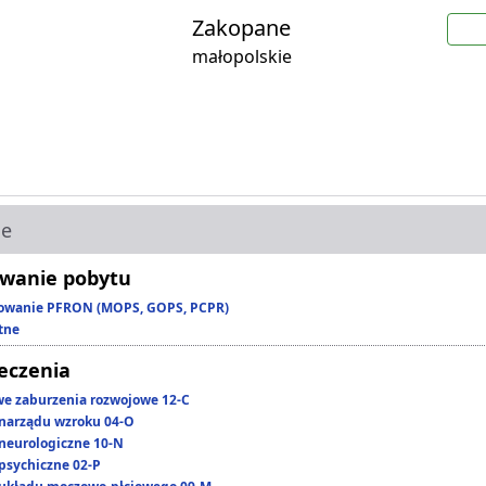
Zakopane
małopolskie
ie
wanie pobytu
owanie PFRON (MOPS, GOPS, PCPR)
tne
leczenia
we zaburzenia rozwojowe 12-C
narządu wzroku 04-O
neurologiczne 10-N
psychiczne 02-P