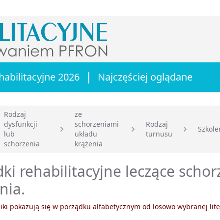
|
habilitacyjne 2026
Najczęściej oglądane
Rodzaj
ze
dysfunkcji
schorzeniami
Rodzaj
Szkole
lub
układu
turnusu
główna
schorzenia
krążenia
ki rehabilitacyjne leczące scho
nia.
ki pokazują się w porządku alfabetycznym od losowo wybranej lite