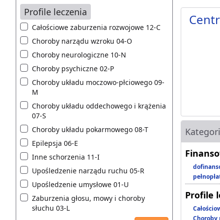
Profile leczenia
Centr
Całościowe zaburzenia rozwojowe 12-C
Choroby narządu wzroku 04-O
Choroby neurologiczne 10-N
Choroby psychiczne 02-P
Choroby układu moczowo-płciowego 09-
M
Choroby układu oddechowego i krążenia
07-S
Choroby układu pokarmowego 08-T
Kategor
Epilepsja 06-E
Finanso
Inne schorzenia 11-I
dofinans
Upośledzenie narządu ruchu 05-R
pełnopła
Upośledzenie umysłowe 01-U
Profile 
Zaburzenia głosu, mowy i choroby
słuchu 03-L
Całościo
Choroby 