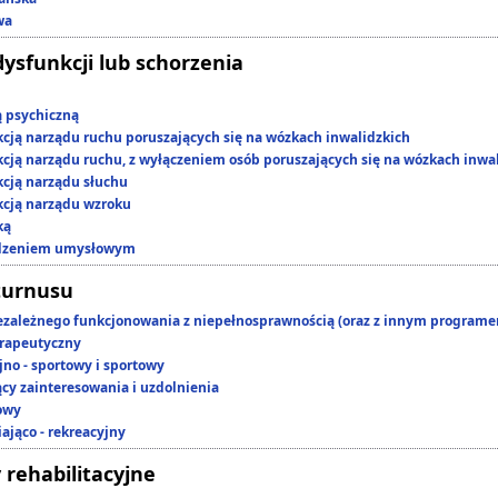
wa
dysfunkcji lub schorzenia
ą psychiczną
kcją narządu ruchu poruszających się na wózkach inwalidzkich
kcją narządu ruchu, z wyłączeniem osób poruszających się na wózkach inwa
kcją narządu słuchu
kcją narządu wzroku
ką
edzeniem umysłowym
turnusu
ezależnego funkcjonowania z niepełnosprawnością (oraz z innym program
rapeutyczny
jno - sportowy i sportowy
ący zainteresowania i uzdolnienia
owy
ająco - rekreacyjny
 rehabilitacyjne