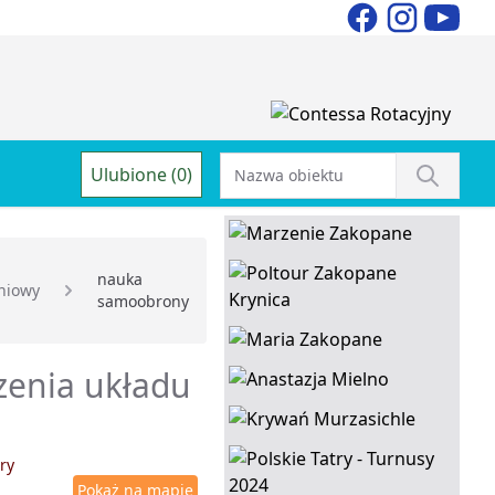
Ulubione (0)
nauka
niowy
samoobrony
rzenia układu
ry
Pokaż na mapie