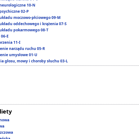
neurologiczne 10-N
psychiczne 02-P
układu moczowo-płciowego 09-M
układu oddechowego i krążenia 07-S
układu pokarmowego 08-T
 06-E
rzenia 11-I
enie narządu ruchu 05-R
enie umysłowe 01-U
ia głosu, mowy i choroby słuchu 03-L
diety
enowa
owa
szczowa
ańska