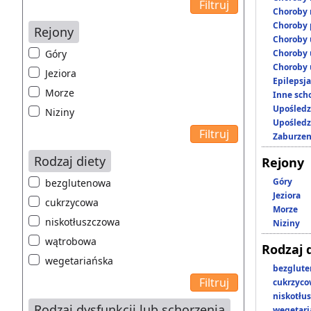
Choroby 
Choroby 
Rejony
Choroby 
Góry
Choroby 
Choroby 
Jeziora
Epilepsja
Morze
Inne scho
Upośledz
Niziny
Upośledz
Zaburzen
Rodzaj diety
Rejony
Góry
bezglutenowa
Jeziora
cukrzycowa
Morze
niskotłuszczowa
Niziny
wątrobowa
Rodzaj 
wegetariańska
bezglut
cukrzyc
niskotłu
Rodzaj dysfunkcji lub schorzenia
wegetari