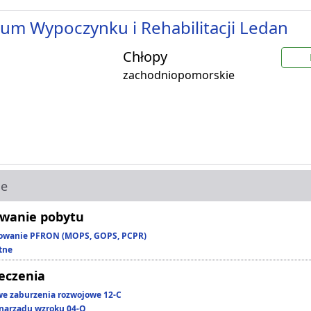
um Wypoczynku i Rehabilitacji Ledan
Chłopy
zachodniopomorskie
ie
wanie pobytu
owanie PFRON (MOPS, GOPS, PCPR)
tne
leczenia
we zaburzenia rozwojowe 12-C
narządu wzroku 04-O