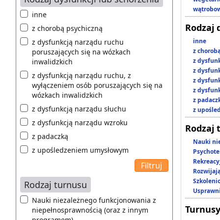
wątrobo
inne
Rodzaj 
z chorobą psychiczną
inne
z dysfunkcją narządu ruchu
z chorob
poruszających się na wózkach
z dysfun
inwalidzkich
z dysfun
z dysfunkcją narządu ruchu, z
z dysfun
wyłączeniem osób poruszających się na
z dysfun
wózkach inwalidzkich
z padacz
z dysfunkcją narządu słuchu
z upośl
z dysfunkcją narządu wzroku
Rodzaj 
z padaczką
Nauki ni
z upośledzeniem umysłowym
Psychote
Rekreacy
Rozwijaj
Szkoleni
Rodzaj turnusu
Usprawni
Nauki niezależnego funkcjonowania z
Turnusy
niepełnosprawnością (oraz z innym
programem)