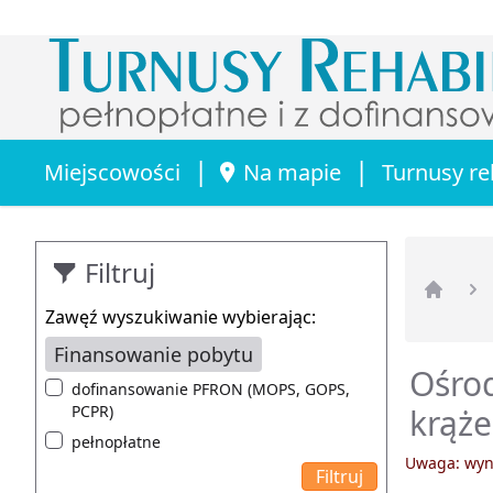
|
|
Miejscowości
Na mapie
Turnusy re
Filtruj
Strona 
Zawęź wyszukiwanie wybierając:
Finansowanie pobytu
Ośrod
dofinansowanie PFRON (MOPS, GOPS,
PCPR)
krąże
pełnopłatne
Uwaga: wyni