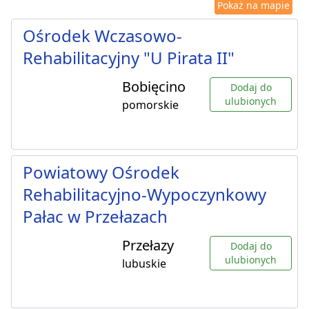
Pokaż na mapie
Ośrodek Wczasowo-
Rehabilitacyjny "U Pirata II"
Bobięcino
Dodaj do
ulubionych
pomorskie
Powiatowy Ośrodek
Rehabilitacyjno-Wypoczynkowy
Pałac w Przełazach
Przełazy
Dodaj do
ulubionych
lubuskie