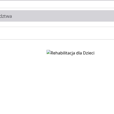
dztwa