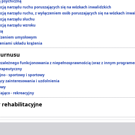
ą psychiczną
kcją narządu ruchu poruszających się na wózkach inwalidzkich
kcją narządu ruchu, z wyłączeniem osób poruszających się na wózkach inwa
kcją narządu słuchu
kcją narządu wzroku
ką
edzeniem umysłowym
zeniami układu krążenia
turnusu
ezależnego funkcjonowania z niepełnosprawnością (oraz z innym program
rapeutyczny
jno - sportowy i sportowy
ący zainteresowania i uzdolnienia
owy
ająco - rekreacyjny
 rehabilitacyjne