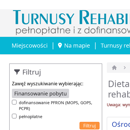
|
|
Miejscowości
Na mapie
Turnusy re
Filtruj
Strona 
Dieta
Zawęź wyszukiwanie wybierając:
rehab
Finansowanie pobytu
dofinansowanie PFRON (MOPS, GOPS,
Uwaga: wyni
PCPR)
pełnopłatne
Ośrod