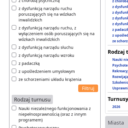
z chorobą psychiczną
z chorob
z dysfun
z dysfunkcją narządu ruchu
z dysfun
poruszających się na wózkach
z dysfun
inwalidzkich
z dysfun
z dysfunkcją narządu ruchu, z
z padacz
wyłączeniem osób poruszających się na
z upośl
wózkach inwalidzkich
ze schor
z dysfunkcją narządu słuchu
Rodzaj 
z dysfunkcją narządu wzroku
Nauki ni
z padaczką
Psychote
z upośledzeniem umysłowym
Rekreacy
Rozwijaj
ze schorzeniami układu krążenia
Szkoleni
Usprawni
Turnusy
Rodzaj turnusu
2026
Nauki niezależnego funkcjonowania z
niepełnosprawnością (oraz z innym
programem)
Miasta
Psychoterapeutyczny