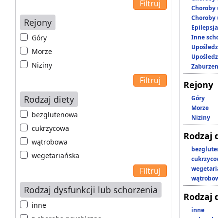
Choroby 
Choroby 
Rejony
Epilepsja
Góry
Inne scho
Upośledz
Morze
Upośledz
Niziny
Zaburzen
Rejony
Rodzaj diety
Góry
Morze
bezglutenowa
Niziny
cukrzycowa
Rodzaj 
wątrobowa
bezglut
wegetariańska
cukrzyc
wegetari
wątrobo
Rodzaj dysfunkcji lub schorzenia
Rodzaj 
inne
inne