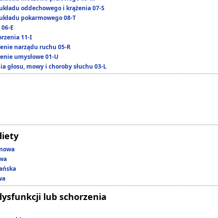
układu oddechowego i krążenia 07-S
układu pokarmowego 08-T
 06-E
rzenia 11-I
enie narządu ruchu 05-R
enie umysłowe 01-U
ia głosu, mowy i choroby słuchu 03-L
diety
enowa
owa
ańska
wa
dysfunkcji lub schorzenia