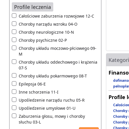
Profile leczenia
Całościowe zaburzenia rozwojowe 12-C
Choroby narządu wzroku 04-O
Choroby neurologiczne 10-N
Choroby psychiczne 02-P
Choroby układu moczowo-płciowego 09-
M
Kategor
Choroby układu oddechowego i krążenia
07-S
Finanso
Choroby układu pokarmowego 08-T
dofinans
Epilepsja 06-E
pełnopła
Inne schorzenia 11-I
Profile 
Upośledzenie narządu ruchu 05-R
Całościo
Upośledzenie umysłowe 01-U
Choroby 
Zaburzenia głosu, mowy i choroby
Choroby 
słuchu 03-L
Choroby 
Choroby 