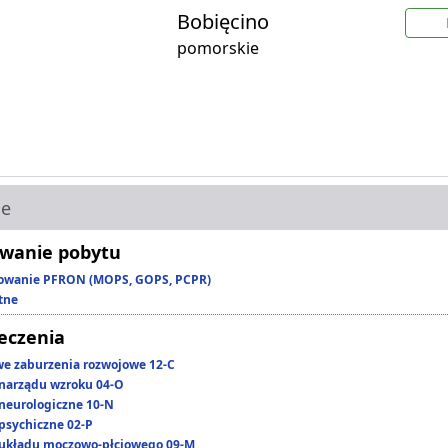
Bobięcino
pomorskie
ie
wanie pobytu
owanie PFRON (MOPS, GOPS, PCPR)
tne
leczenia
we zaburzenia rozwojowe 12-C
narządu wzroku 04-O
neurologiczne 10-N
psychiczne 02-P
układu moczowo-płciowego 09-M