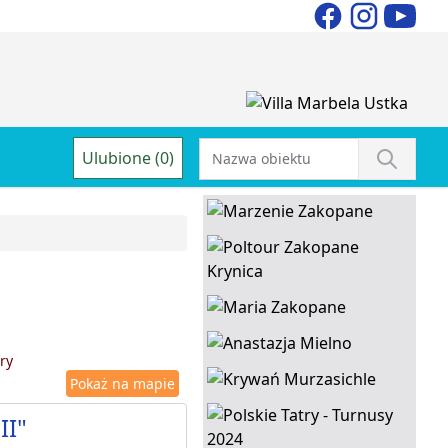
Ulubione (0)
ry
Pokaż na mapie
II"