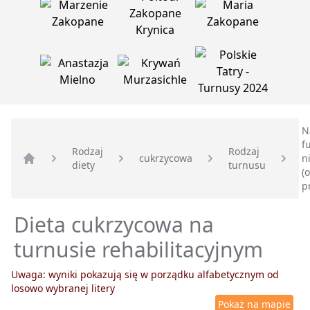
N
f
Rodzaj
Rodzaj
cukrzycowa
n
diety
turnusu
Strona główna
(
p
Dieta cukrzycowa na
turnusie rehabilitacyjnym
Uwaga: wyniki pokazują się w porządku alfabetycznym od
losowo wybranej litery
Pokaż na mapie