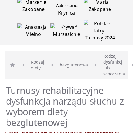
Rodzaj
Rodzaj
dysfunkcji
bezglutenowa
diety
lub
Strona główna
schorzenia
Turnusy rehabilitacyjne
dysfunkcja narządu słuchu z
wyborem diety
bezglutenowej