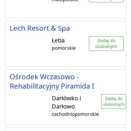
Lech Resort & Spa
Łeba
Dodaj do
ulubionych
pomorskie
Ośrodek Wczasowo -
Rehabilitacyjny Piramida I
Darłówko i
Dodaj do
ulubionych
Darłowo
zachodniopomorskie