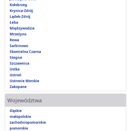
Kołobrzeg
Krynica-Zdrój
Lądek-Zdrój
Łeba
Międzywodzie
Mrzeżyno
Rewa
Sarbinowo
Skomielna Czarna
Stegna
Szczawnica
Ustka
Ustroń
Ustronie Morskie
Zakopane
Województwa
śląskie
małopolskie
zachodniopomorskie
pomorskie