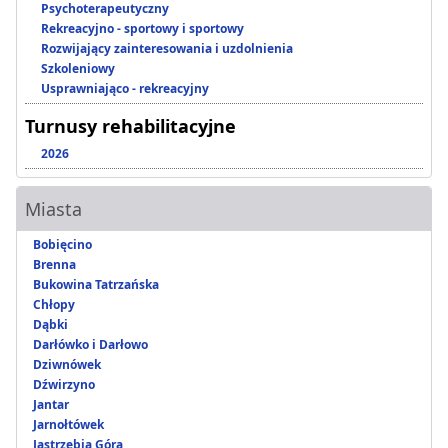
Psychoterapeutyczny
Rekreacyjno - sportowy i sportowy
Rozwijający zainteresowania i uzdolnienia
Szkoleniowy
Usprawniająco - rekreacyjny
Turnusy rehabilitacyjne
2026
Miasta
Bobięcino
Brenna
Bukowina Tatrzańska
Chłopy
Dąbki
Darłówko i Darłowo
Dziwnówek
Dźwirzyno
Jantar
Jarnołtówek
Jastrzębia Góra