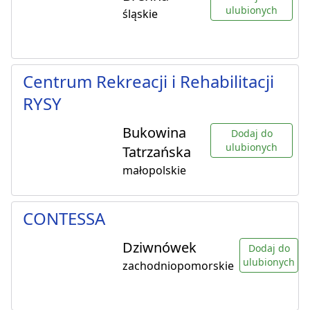
ulubionych
śląskie
Centrum Rekreacji i Rehabilitacji
RYSY
Bukowina
Dodaj do
ulubionych
Tatrzańska
małopolskie
CONTESSA
Dziwnówek
Dodaj do
ulubionych
zachodniopomorskie