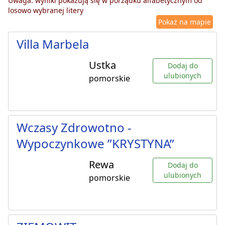
Uwaga: wyniki pokazują się w porządku alfabetycznym od
losowo wybranej litery
Pokaż na mapie
Villa Marbela
Ustka
Dodaj do
ulubionych
pomorskie
Wczasy Zdrowotno -
Wypoczynkowe ”KRYSTYNA”
Rewa
Dodaj do
ulubionych
pomorskie