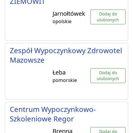
ZIEMOWIT
Jarnołtówek
Dodaj do
ulubionych
opolskie
Zespół Wypoczynkowy Zdrowotel
Mazowsze
Łeba
Dodaj do
ulubionych
pomorskie
Centrum Wypoczynkowo-
Szkoleniowe Regor
Brenna
Dodaj do