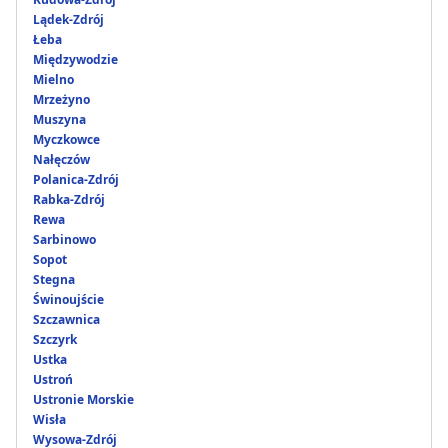
Lądek-Zdrój
Łeba
Międzywodzie
Mielno
Mrzeżyno
Muszyna
Myczkowce
Nałęczów
Polanica-Zdrój
Rabka-Zdrój
Rewa
Sarbinowo
Sopot
Stegna
Świnoujście
Szczawnica
Szczyrk
Ustka
Ustroń
Ustronie Morskie
Wisła
Wysowa-Zdrój