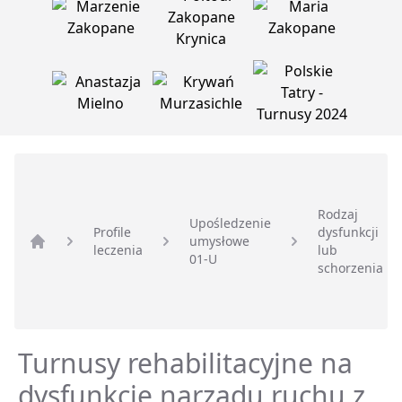
Rodzaj
Upośledzenie
Profile
dysfunkcji
umysłowe
leczenia
lub
Strona główna
01-U
schorzenia
Turnusy rehabilitacyjne na
dysfunkcję narządu ruchu z