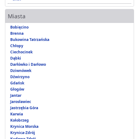
Miasta
Bobięcino
Brenna
Bukowina Tatrzańska
Chłopy
Ciechocinek
Dąbki
Darłówko i Darłowo
Dziwnówek
Dźwirzyno
Gdańsk
Głogów
Jantar
Jarosławiec
Jastrzębia Góra
Karwia
Kołobrzeg
Krynica Morska
Krynica-Zdrój
Kudowa-Zdrój