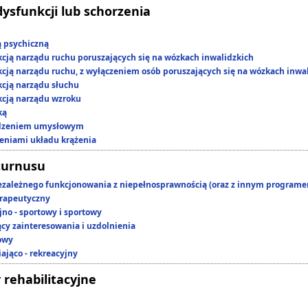
dysfunkcji lub schorzenia
ą psychiczną
kcją narządu ruchu poruszających się na wózkach inwalidzkich
kcją narządu ruchu, z wyłączeniem osób poruszających się na wózkach inwa
kcją narządu słuchu
kcją narządu wzroku
ką
edzeniem umysłowym
zeniami układu krążenia
turnusu
ezależnego funkcjonowania z niepełnosprawnością (oraz z innym program
rapeutyczny
jno - sportowy i sportowy
ący zainteresowania i uzdolnienia
owy
ająco - rekreacyjny
 rehabilitacyjne