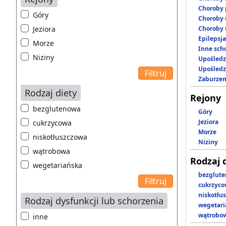
Choroby 
Góry
Choroby 
Jeziora
Choroby 
Epilepsja
Morze
Inne scho
Niziny
Upośledz
Upośledz
Zaburzen
Rodzaj diety
Rejony
bezglutenowa
Góry
Jeziora
cukrzycowa
Morze
niskotłuszczowa
Niziny
wątrobowa
Rodzaj 
wegetariańska
bezglut
cukrzyc
niskotłu
Rodzaj dysfunkcji lub schorzenia
wegetari
wątrobo
inne