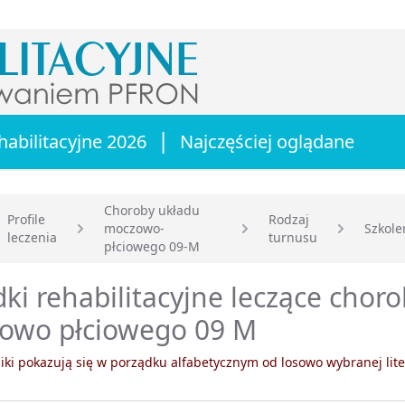
|
habilitacyjne 2026
Najczęściej oglądane
Choroby układu
Profile
Rodzaj
moczowo-
Szkole
leczenia
turnusu
główna
płciowego 09-M
ki rehabilitacyjne leczące chor
owo płciowego 09 M
ki pokazują się w porządku alfabetycznym od losowo wybranej lite