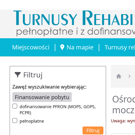
|
|
Miejscowości
Na mapie
Turnusy re
Filtruj
Strona 
Zawęź wyszukiwanie wybierając:
Ośrod
Finansowanie pobytu
dofinansowanie PFRON (MOPS, GOPS,
mocz
PCPR)
Uwaga: wyni
pełnopłatne