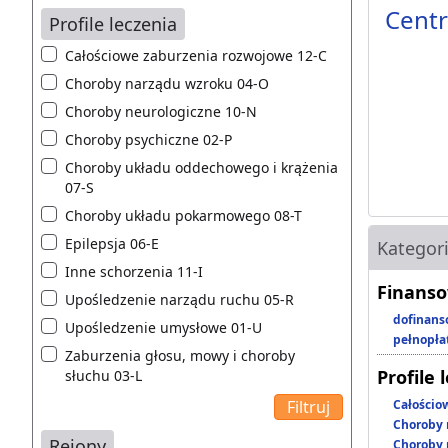
Centr
Profile leczenia
Całościowe zaburzenia rozwojowe 12-C
Choroby narządu wzroku 04-O
Choroby neurologiczne 10-N
Choroby psychiczne 02-P
Choroby układu oddechowego i krążenia
07-S
Choroby układu pokarmowego 08-T
Epilepsja 06-E
Kategor
Inne schorzenia 11-I
Finanso
Upośledzenie narządu ruchu 05-R
dofinans
Upośledzenie umysłowe 01-U
pełnopła
Zaburzenia głosu, mowy i choroby
Profile 
słuchu 03-L
Całościo
Choroby 
Rejony
Choroby 