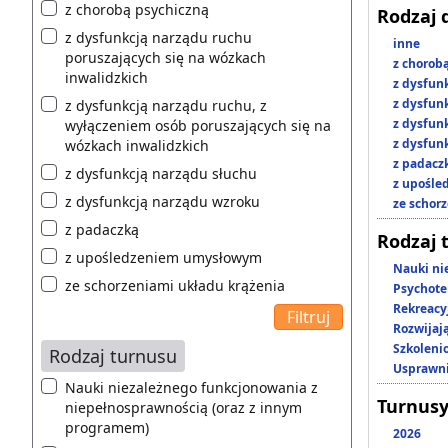
z chorobą psychiczną
Rodzaj 
z dysfunkcją narządu ruchu
inne
poruszających się na wózkach
z chorob
inwalidzkich
z dysfun
z dysfun
z dysfunkcją narządu ruchu, z
z dysfun
wyłączeniem osób poruszających się na
z dysfun
wózkach inwalidzkich
z padacz
z dysfunkcją narządu słuchu
z upośl
z dysfunkcją narządu wzroku
ze schor
z padaczką
Rodzaj 
z upośledzeniem umysłowym
Nauki ni
ze schorzeniami układu krążenia
Psychote
Rekreacy
Rozwijaj
Szkoleni
Rodzaj turnusu
Usprawni
Nauki niezależnego funkcjonowania z
Turnusy
niepełnosprawnością (oraz z innym
programem)
2026