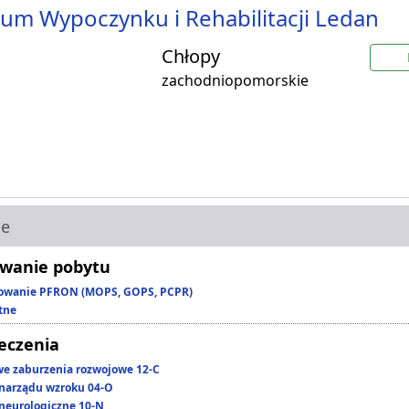
um Wypoczynku i Rehabilitacji Ledan
Chłopy
zachodniopomorskie
ie
wanie pobytu
owanie PFRON (MOPS, GOPS, PCPR)
tne
leczenia
we zaburzenia rozwojowe 12-C
narządu wzroku 04-O
neurologiczne 10-N