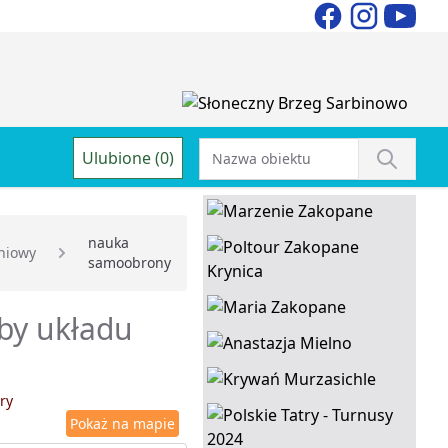
Ulubione (0)
nauka
niowy
samoobrony
oby układu
ry
Pokaż na mapie