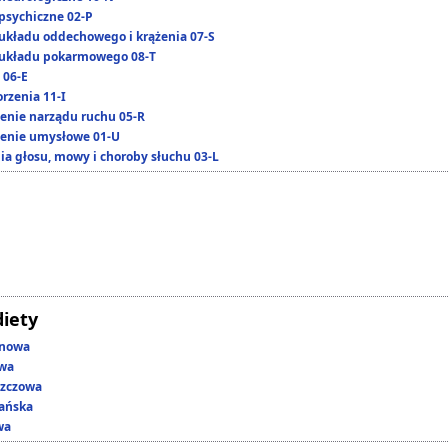
psychiczne 02-P
układu oddechowego i krążenia 07-S
układu pokarmowego 08-T
 06-E
rzenia 11-I
enie narządu ruchu 05-R
enie umysłowe 01-U
ia głosu, mowy i choroby słuchu 03-L
diety
enowa
owa
szczowa
ańska
wa