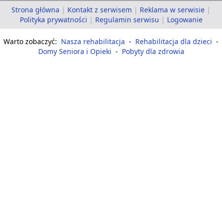
Strona główna
|
Kontakt z serwisem
|
Reklama w serwisie
|
Polityka prywatności
|
Regulamin serwisu
|
Logowanie
Warto zobaczyć:
Nasza rehabilitacja
-
Rehabilitacja dla dzieci
-
Domy Seniora i Opieki
-
Pobyty dla zdrowia