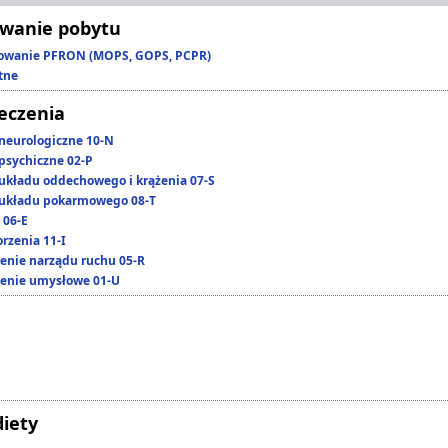
wanie pobytu
owanie PFRON (MOPS, GOPS, PCPR)
tne
leczenia
neurologiczne 10-N
psychiczne 02-P
układu oddechowego i krążenia 07-S
układu pokarmowego 08-T
 06-E
rzenia 11-I
enie narządu ruchu 05-R
enie umysłowe 01-U
diety