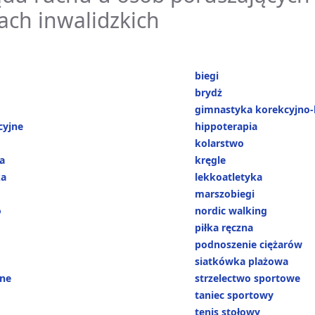
ch inwalidzkich
biegi
brydż
gimnastyka korekcyjno
cyjne
hippoterapia
o
kolarstwo
a
kręgle
ka
lekkoatletyka
marszobiegi
o
nordic walking
piłka ręczna
podnoszenie ciężarów
siatkówka plażowa
ne
strzelectwo sportowe
taniec sportowy
tenis stołowy