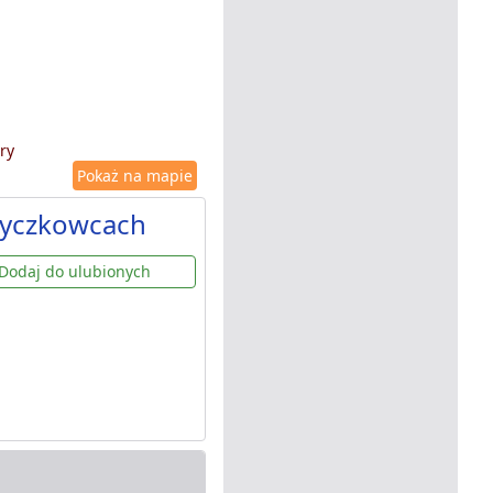
ry
Pokaż na mapie
Myczkowcach
Dodaj do ulubionych