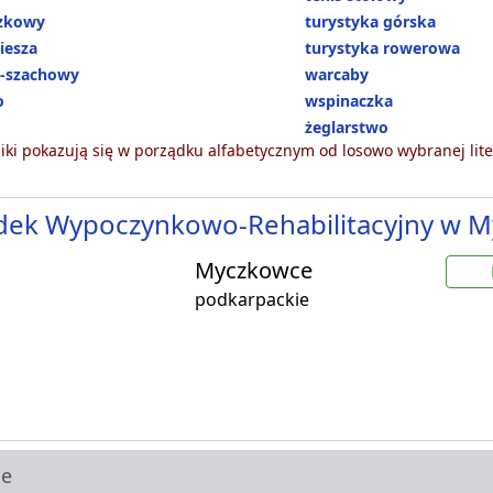
ózkowy
turystyka górska
iesza
turystyka rowerowa
-szachowy
warcaby
o
wspinaczka
żeglarstwo
ki pokazują się w porządku alfabetycznym od losowo wybranej lite
dek Wypoczynkowo-Rehabilitacyjny w 
Myczkowce
podkarpackie
ie