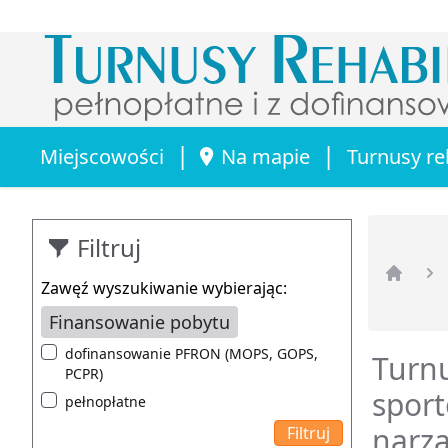
|
|
Miejscowości
Na mapie
Turnusy re
Filtruj
Zawęź wyszukiwanie wybierając:
Strona 
Finansowanie pobytu
dofinansowanie PFRON (MOPS, GOPS,
Turnu
PCPR)
sport
pełnopłatne
narzą