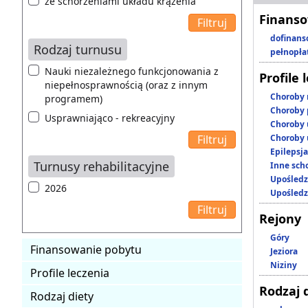
ze schorzeniami układu krążenia
Finanso
dofinans
Rodzaj turnusu
pełnopła
Nauki niezależnego funkcjonowania z
Profile 
niepełnosprawnością (oraz z innym
Choroby 
programem)
Choroby 
Usprawniająco - rekreacyjny
Choroby 
Choroby 
Epilepsja
Turnusy rehabilitacyjne
Inne scho
Upośledz
2026
Upośledz
Rejony
Góry
Finansowanie pobytu
Jeziora
Niziny
Profile leczenia
Rodzaj 
Rodzaj diety