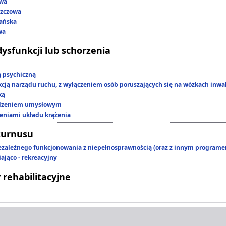
owa
szczowa
ańska
wa
dysfunkcji lub schorzenia
ą psychiczną
kcją narządu ruchu, z wyłączeniem osób poruszających się na wózkach inwa
ką
edzeniem umysłowym
zeniami układu krążenia
turnusu
ezależnego funkcjonowania z niepełnosprawnością (oraz z innym program
ająco - rekreacyjny
 rehabilitacyjne