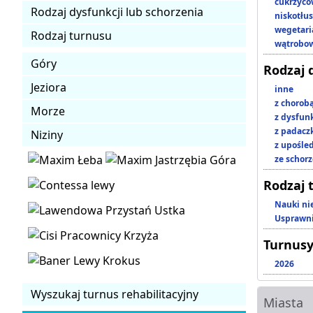
cukrzyc
Rodzaj dysfunkcji lub schorzenia
niskotłu
wegetari
Rodzaj turnusu
wątrobo
Góry
Rodzaj 
Jeziora
inne
z chorob
Morze
z dysfun
z padacz
Niziny
z upośl
ze schor
Rodzaj 
Nauki ni
Usprawni
Turnusy
2026
Wyszukaj turnus rehabilitacyjny
Miasta