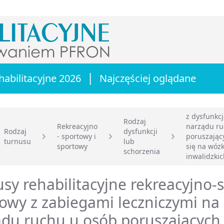
|
habilitacyjne 2026
Najczęściej oglądane
z dysfunkc
Rodzaj
Rekreacyjno
narządu r
Rodzaj
dysfunkcji
- sportowy i
poruszając
turnusu
lub
główna
sportowy
się na wóz
schorzenia
inwalidzki
sy rehabilitacyjne rekreacyjno-
owy z zabiegami leczniczymi na
du ruchu u osób poruszających 