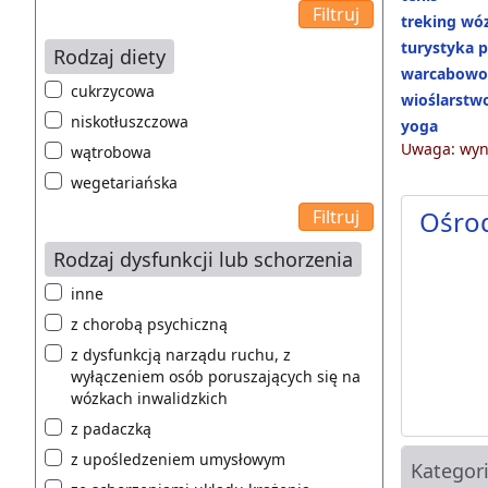
treking w
turystyka p
Rodzaj diety
warcabowo
cukrzycowa
wioślarstw
niskotłuszczowa
yoga
Uwaga: wyni
wątrobowa
wegetariańska
Ośro
Rodzaj dysfunkcji lub schorzenia
inne
z chorobą psychiczną
z dysfunkcją narządu ruchu, z
wyłączeniem osób poruszających się na
wózkach inwalidzkich
z padaczką
z upośledzeniem umysłowym
Kategor