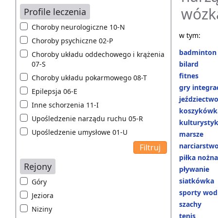
wózka
Profile leczenia
Choroby neurologiczne 10-N
w tym:
Choroby psychiczne 02-P
badminton
Choroby układu oddechowego i krążenia
07-S
bilard
fitnes
Choroby układu pokarmowego 08-T
gry integra
Epilepsja 06-E
jeździectw
Inne schorzenia 11-I
koszykówk
Upośledzenie narządu ruchu 05-R
kulturysty
Upośledzenie umysłowe 01-U
marsze
narciarstw
piłka nożna
Rejony
pływanie
siatkówka
Góry
sporty wod
Jeziora
szachy
Niziny
tenis