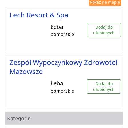
Pokaż na mapie
Lech Resort & Spa
Łeba
Dodaj do
ulubionych
pomorskie
Zespół Wypoczynkowy Zdrowotel
Mazowsze
Łeba
Dodaj do
ulubionych
pomorskie
Kategorie