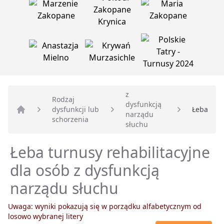
z
Rodzaj
dysfunkcją
dysfunkcji lub
Łeba
narządu
Strona główna
schorzenia
słuchu
Łeba turnusy rehabilitacyjne
dla osób z dysfunkcją
narządu słuchu
Uwaga: wyniki pokazują się w porządku alfabetycznym od
losowo wybranej litery