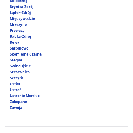
Kołobrzeg
Krynica-Zdrój
Lądek-Zdrój
Międzywodzie
Mrzeżyno
Przełazy
Rabka-Zdrój
Rewa
Sarbinowo
Skomielna Czarna
Stegna
Świnoujście
Szczawnica
Szczyrk
Ustka
Ustroń
Ustronie Morskie
Zakopane
Zawoja