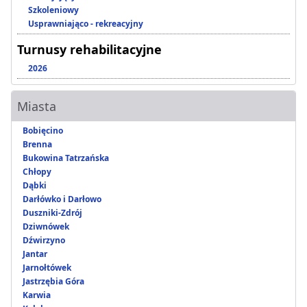
Szkoleniowy
Usprawniająco - rekreacyjny
Turnusy rehabilitacyjne
2026
Miasta
Bobięcino
Brenna
Bukowina Tatrzańska
Chłopy
Dąbki
Darłówko i Darłowo
Duszniki-Zdrój
Dziwnówek
Dźwirzyno
Jantar
Jarnołtówek
Jastrzębia Góra
Karwia