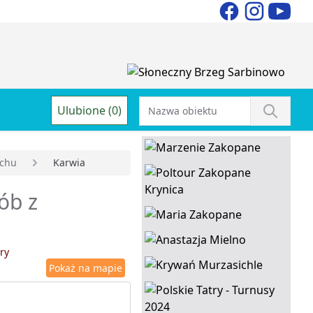
Ulubione (0)
uchu
Karwia
ób z
ry
Pokaż na mapie