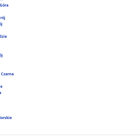
 Góra
rój
ój
dzie
ój
 Czarna
ie
a
Morskie