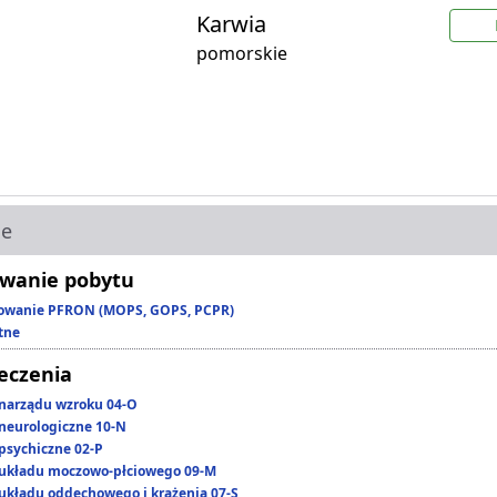
Karwia
pomorskie
ie
wanie pobytu
owanie PFRON (MOPS, GOPS, PCPR)
tne
leczenia
narządu wzroku 04-O
neurologiczne 10-N
psychiczne 02-P
układu moczowo-płciowego 09-M
układu oddechowego i krążenia 07-S