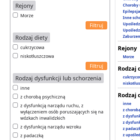
Rejony
Choroby 
Epilepsja
Morze
Inne scho
Upośledz
Upośledz
Rodzaj diety
Zaburzen
cukrzycowa
Rejony
niskotłuszczowa
Morze
Rodzaj 
Rodzaj dysfunkcji lub schorzenia
cukrzyc
niskotłu
inne
Rodzaj 
z chorobą psychiczną
inne
z dysfunkcją narządu ruchu, z
z chorob
wyłączeniem osób poruszających się na
z dysfun
wózkach inwalidzkich
z dysfun
z dysfunkcją narządu wzroku
z padacz
z upośl
z padaczką