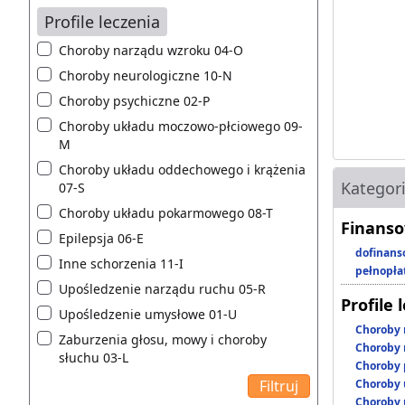
Profile leczenia
Choroby narządu wzroku 04-O
Choroby neurologiczne 10-N
Choroby psychiczne 02-P
Choroby układu moczowo-płciowego 09-
M
Choroby układu oddechowego i krążenia
Kategor
07-S
Choroby układu pokarmowego 08-T
Finanso
Epilepsja 06-E
dofinans
Inne schorzenia 11-I
pełnopła
Upośledzenie narządu ruchu 05-R
Profile 
Upośledzenie umysłowe 01-U
Choroby 
Zaburzenia głosu, mowy i choroby
Choroby 
słuchu 03-L
Choroby 
Choroby 
Choroby 