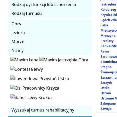
Rodzaj dysfunkcji lub schorzenia
Jastrzębia
Kołobrzeg
Rodzaj turnusu
Krynica-Zd
Lądek-Zdr
Góry
Łeba
Międzywo
Jeziora
Mrzeżyno
Morze
Przełazy
Rabka-Zdr
Niziny
Rewa
Sarbinowo
Skomielna
Stegna
Świnoujśc
Szczawnic
Szczyrk
Ustka
Ustroń
Ustronie 
Zakopane
Zawoja
Wyszukaj turnus rehabilitacyjny