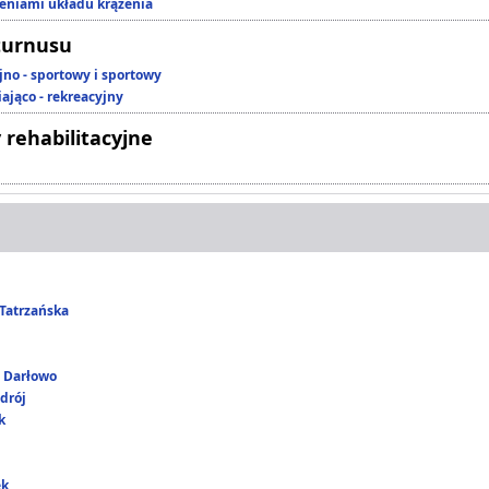
zeniami układu krążenia
turnusu
jno - sportowy i sportowy
ająco - rekreacyjny
 rehabilitacyjne
Tatrzańska
i Darłowo
drój
k
ek