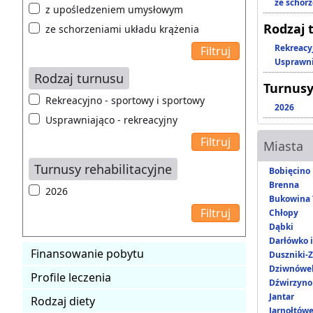
ze schor
z upośledzeniem umysłowym
Rodzaj 
ze schorzeniami układu krążenia
Rekreacy
Usprawni
Rodzaj turnusu
Turnusy
Rekreacyjno - sportowy i sportowy
2026
Usprawniająco - rekreacyjny
Miasta
Turnusy rehabilitacyjne
Bobięcino
Brenna
2026
Bukowina 
Chłopy
Dąbki
Darłówko 
Finansowanie pobytu
Duszniki-Z
Dziwnówe
Profile leczenia
Dźwirzyno
Jantar
Rodzaj diety
Jarnołtów