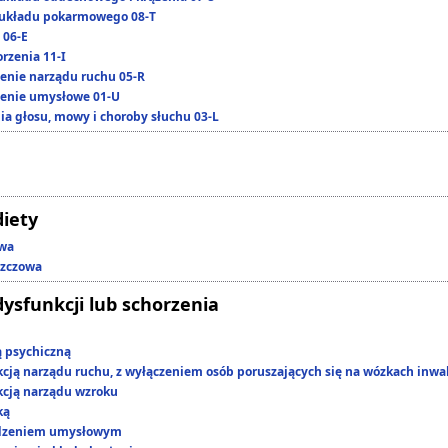
układu pokarmowego 08-T
 06-E
rzenia 11-I
enie narządu ruchu 05-R
enie umysłowe 01-U
ia głosu, mowy i choroby słuchu 03-L
diety
owa
szczowa
dysfunkcji lub schorzenia
ą psychiczną
kcją narządu ruchu, z wyłączeniem osób poruszających się na wózkach inwa
kcją narządu wzroku
ką
edzeniem umysłowym