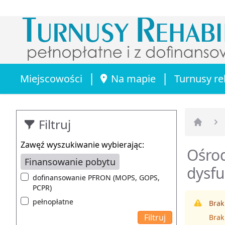
|
|
Miejscowości
Na mapie
Turnusy re
Filtruj
Strona 
Zawęź wyszukiwanie wybierając:
Ośrod
Finansowanie pobytu
dysfu
dofinansowanie PFRON (MOPS, GOPS,
PCPR)
pełnopłatne
Brak
Brak