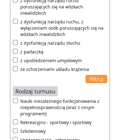
z dysfunkcją narządu ruchu
poruszających się na wózkach
inwalidzkich
z dysfunkcją narządu ruchu, z
wyłączeniem osób poruszających się na
wózkach inwalidzkich
z dysfunkcją narządu słuchu
z padaczką
z upośledzeniem umysłowym
ze schorzeniami układu krążenia
Rodzaj turnusu
Nauki niezależnego funkcjonowania z
niepełnosprawnością (oraz z innym
programem)
Rekreacyjno - sportowy i sportowy
Szkoleniowy
Usprawniająco - rekreacyjny