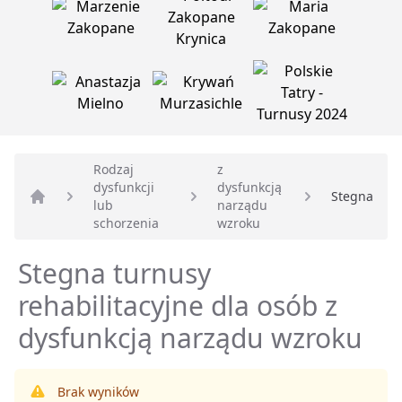
Rodzaj
z
dysfunkcji
dysfunkcją
Stegna
lub
narządu
Strona główna
schorzenia
wzroku
Stegna turnusy
rehabilitacyjne dla osób z
dysfunkcją narządu wzroku
Brak wyników